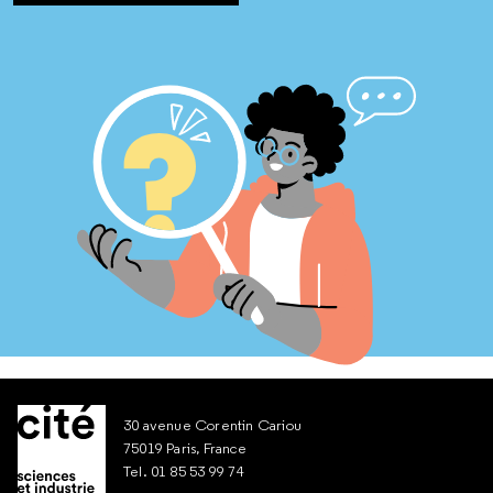
30 avenue Corentin Cariou
75019 Paris, France
Tel. 01 85 53 99 74