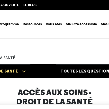
DÉCOUVERTE
LE BLOB
 programme
Ressources
Vous êtes
Ma Cité accessible
Mes 
n santé ?
Questions santé
Accès aux soins - Droit de la santé
Numé
LA SANTÉ
DE SANTÉ
TOUTES LES QUESTIO
ACCÈS AUX SOINS -
DROIT DE LA SANTÉ