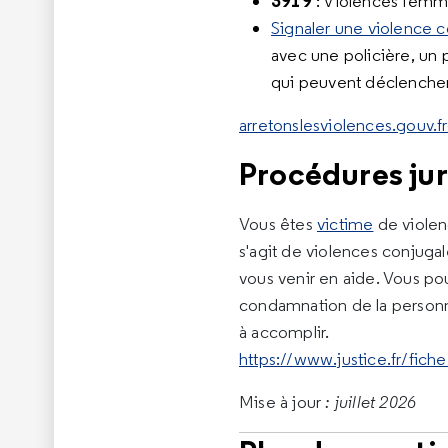
3919
: Violences femm
Signaler une violence c
avec une policière, un 
qui peuvent déclencher 
arretonslesviolences.gouv.f
Procédures jur
Vous êtes
victime
de violen
s'agit de violences conjugal
vous venir en aide. Vous pou
condamnation de la personn
à accomplir.
https://www.justice.fr/fich
Mise à jour
: juillet 2026