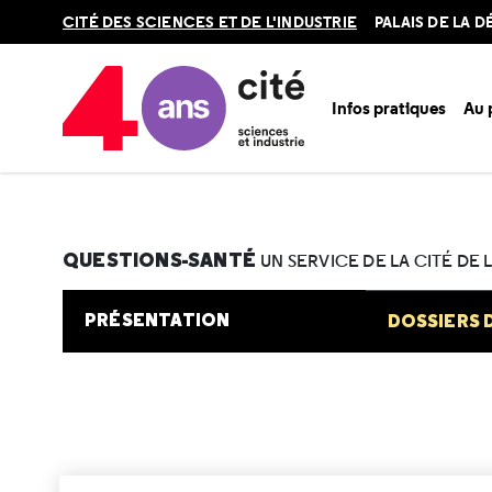
Retour
CITÉ DES SCIENCES ET DE L'INDUSTRIE
PALAIS DE LA 
en
haut
Infos pratiques
Au
Accueil
Au programme
Cité de la santé
Une question e
QUESTIONS-SANTÉ
UN SERVICE DE LA CITÉ DE 
PRÉSENTATION
DOSSIERS 