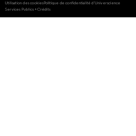
Utilisation des cookies
Politique de confidentialité d'Universcience
Services Publics +
Crédits