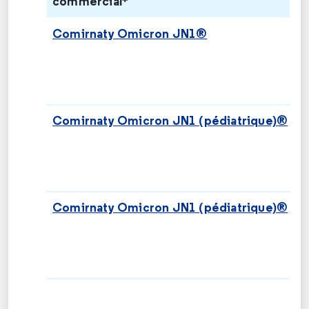
commercial*
Comirnaty Omicron JN1®
C
Comirnaty Omicron JN1 (pédiatrique)®
C
Comirnaty Omicron JN1 (pédiatrique)®
C