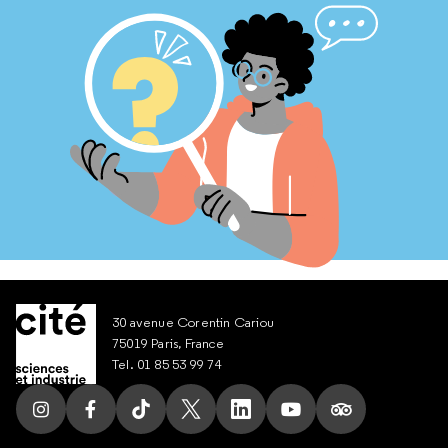
30 avenue Corentin Cariou
75019 Paris, France
Tel. 01 85 53 99 74
Suivez nous sur Instagram
Suivez nous sur Facebook
Suivez nous sur Tik Tok
Suivez nous sur X
Suivez nous sur LinkedIn
Suivez nous sur Yout
Suivez nous su