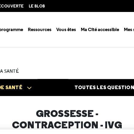
DÉCOUVERTE
LE BLOB
 programme
Ressources
Vous êtes
Ma Cité accessible
Mes 
n santé ?
Questions santé
Grossesse - Contraception - IVG
Mon im
LA SANTÉ
DE SANTÉ
TOUTES LES QUESTIO
GROSSESSE -
CONTRACEPTION - IVG