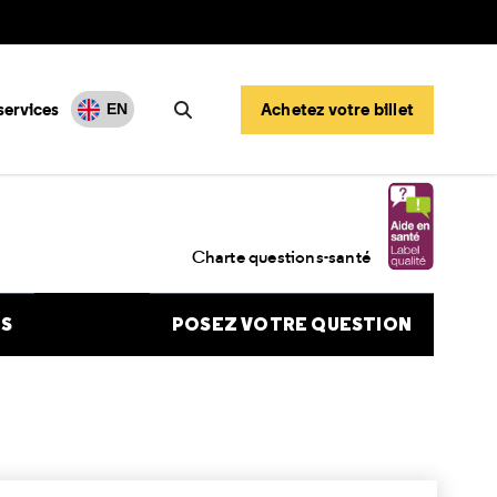
services
Achetez votre billet
EN
Rechercher
plant est périmé, quels sont les risques ?
Charte questions-santé
NS
POSEZ VOTRE QUESTION