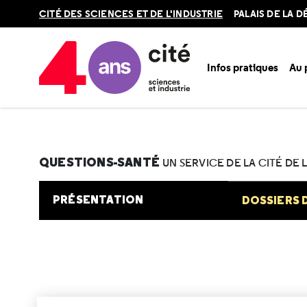
Retour
CITÉ DES SCIENCES ET DE L'INDUSTRIE
PALAIS DE LA 
en
haut
Infos pratiques
Au
Accueil
Au programme
Cité de la santé
Une question e
QUESTIONS-SANTÉ
UN SERVICE DE LA CITÉ DE 
PRÉSENTATION
DOSSIERS 