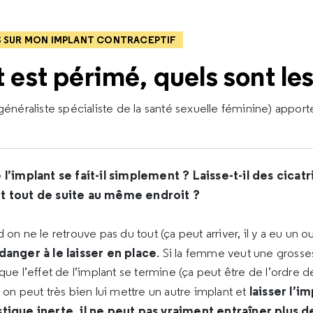
S SUR MON IMPLANT CONTRACEPTIF
est périmé, quels sont les
néraliste spécialiste de la santé sexuelle féminine) apport
e l’implant se fait-il simplement ? Laisse-t-il des cica
nt tout de suite au même endroit ?
 on ne le retrouve pas du tout (ça peut arriver, il y a eu un 
 danger à le laisser en place
. Si la femme veut une gross
que l’effet de l’implant se termine (ça peut être de l’ordre d
laisser l’i
 on peut très bien lui mettre un autre implant et
stique inerte, il ne peut pas vraiment entraîner plus