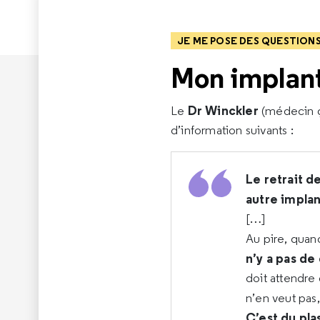
JE ME POSE DES QUESTION
Mon implant 
Dr Winckler
Le
(médecin gé
d’information suivants :
Le retrait d
autre impla
[…]
Au pire, quand
n’y a pas de
doit attendre 
n’en veut pas,
C’est du pla