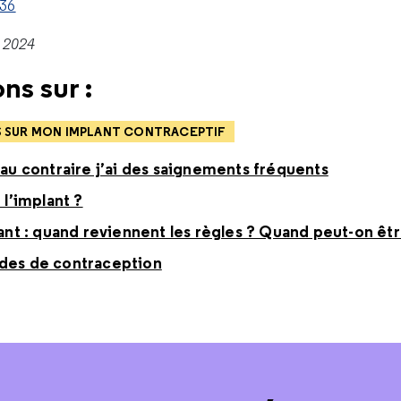
036
e 2024
ns sur :
S SUR MON IMPLANT CONTRACEPTIF
 au contraire j’ai des saignements fréquents
 l’implant ?
plant : quand reviennent les règles ? Quand peut-on êt
odes de contraception