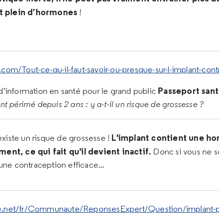
it plein d’hormones
!
com/Tout-ce-qu-il-faut-savoir-ou-presque-sur-l-implant-cont
Passeport san
d’information en santé pour le grand public
nt périmé depuis 2 ans : y a-t-il un risque de grossesse ?
L'implant contient une ho
 existe un risque de grossesse !
ent, ce qui fait qu'il devient inactif.
Donc si vous ne so
une contraception efficace...
e.net/fr/Communaute/ReponsesExpert/Question/implant-per