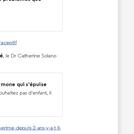
raceptif
té
, le Dr Catherine Solano
rmone qui s'épuise
uhaitez pas d'enfant, il
ime-depuis-2-ans-y-a-t-il-