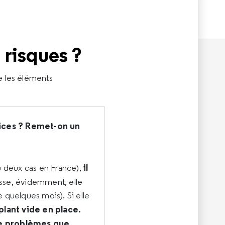
 risques ?
e les éléments
trices ? Remet-on un
il
ou deux cas en France),
esse, évidemment, elle
e quelques mois). Si elle
mplant vide en place.
 de problèmes que