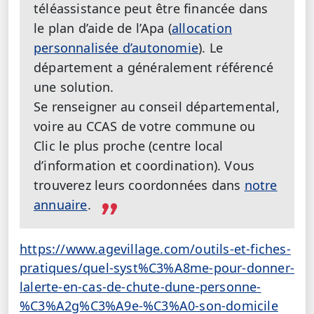
téléassistance peut être financée dans
le plan d’aide de l’Apa (
allocation
personnalisée d’autonomie
). Le
département a généralement référencé
une solution.
Se renseigner au conseil départemental,
voire au CCAS de votre commune ou
Clic le plus proche (centre local
d’information et coordination). Vous
trouverez leurs coordonnées dans
notre
annuaire
.
https://www.agevillage.com/outils-et-fiches-
pratiques/quel-syst%C3%A8me-pour-donner-
lalerte-en-cas-de-chute-dune-personne-
%C3%A2g%C3%A9e-%C3%A0-son-domicile