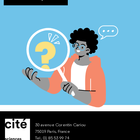
30 avenue Corentin Cariou
75019 Paris, France
Tel. 01 85 53 99 74