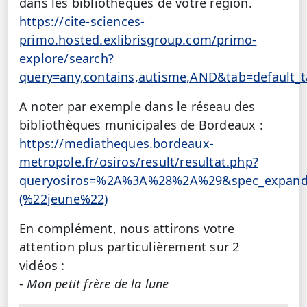
dans les bibliothèques de votre région.
https://cite-sciences-
primo.hosted.exlibrisgroup.com/primo-
explore/search?
query=any,contains,autisme,AND&tab=default_
A noter par exemple dans le réseau des
bibliothèques municipales de Bordeaux :
https://mediatheques.bordeaux-
metropole.fr/osiros/result/resultat.php?
queryosiros=%2A%3A%28%2A%29&spec_expand=1
(%22jeune%22)
En complément, nous attirons votre
attention plus particulièrement sur 2
vidéos :
-
Mon petit frère de la lune