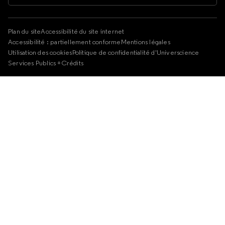
Plan du site
Accessibilité du site internet
Accessibilité : partiellement conforme
Mentions légales
Utilisation des cookies
Politique de confidentialité d'Universcience
Services Publics +
Crédits