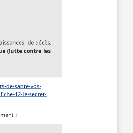
naissances, de décès,
ue (lutte contre les
rs-de-sante-vos-
iche-12-le-secret-
ément :