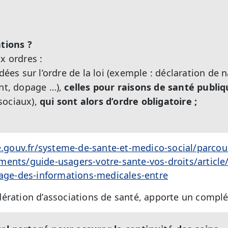
ations ?
x ordres :
ndées sur l’ordre de la loi (exemple : déclaration de 
ent, dopage …),
celles pour raisons de santé publiq
sociaux),
qui sont alors d’ordre obligatoire ;
te.gouv.fr/systeme-de-sante-et-medico-social/parcou
ents/guide-usagers-votre-sante-vos-droits/article/f
tage-des-informations-medicales-entre
dération
d’associations de santé, apporte un compl