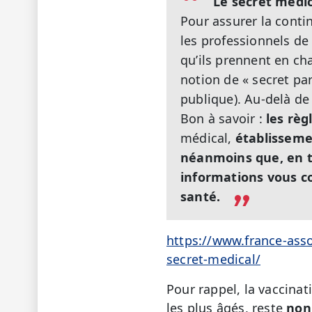
Le secret médic
Pour assurer la conti
les professionnels de
qu’ils prennent en cha
notion de « secret par
publique). Au-delà de 
Bon à savoir :
les règ
médical,
établisseme
néanmoins que, en t
informations vous c
santé.
https://www.france-asso
secret-medical/
Pour rappel, la vaccinat
les plus âgés, reste
non