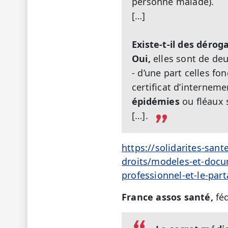
personne malade).
[…]
Existe-t-il des dérog
Oui,
elles sont de deu
- d’une part celles fo
certificat d’internem
épidémies
ou fléaux 
[…].
https://solidarites-san
droits/modeles-et-docum
professionnel-et-le-par
France assos santé,
fé