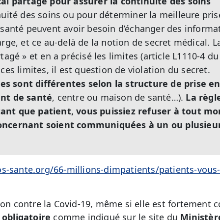
al partagé pour assurer la continuité des soins
nuité des soins ou pour déterminer la meilleure pris
 santé peuvent avoir besoin d’échanger des informat
rge, et ce au-delà de la notion de secret médical. La 
tagé » et en a précisé les limites (article L1110-4 d
ces limites, il est question de violation du secret.
les sont différentes selon la structure de prise e
nt de santé
, centre ou maison de santé…).
La règl
ant que patient, vous puissiez refuser à tout m
oncernant soient communiquées à un ou plusieur
s-sante.org/66-millions-dimpatients/patients-vous-
ion contre la Covid-19, même si elle est fortement c
 obligatoire
comme indiqué sur le site du
Ministèr