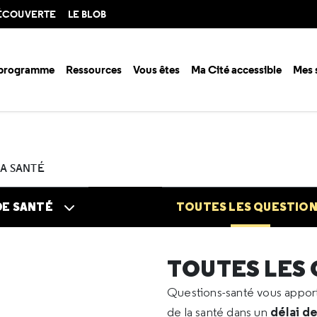
DÉCOUVERTE
LE BLOB
 programme
Ressources
Vous êtes
Ma Cité accessible
Mes 
n santé ?
Questions santé
Toutes les questions
2022
11
Secret
LA SANTÉ
DE SANTÉ
TOUTES LES QUESTIO
TOUTES LES
Questions-santé vous appo
délai d
de la santé dans un