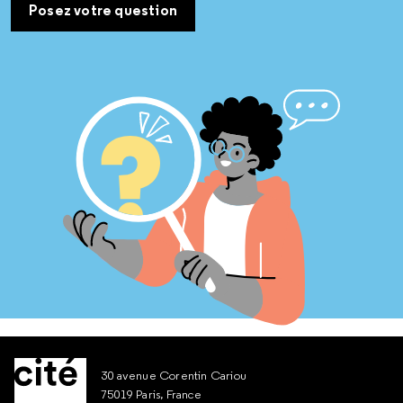
Posez votre question
30 avenue Corentin Cariou
75019 Paris, France