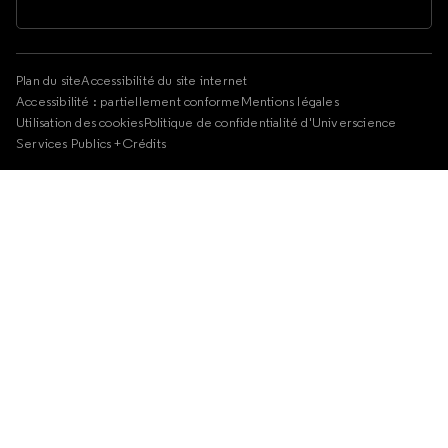
Plan du site
Accessibilité du site internet
Accessibilité : partiellement conforme
Mentions légales
Utilisation des cookies
Politique de confidentialité d'Universcience
Services Publics +
Crédits