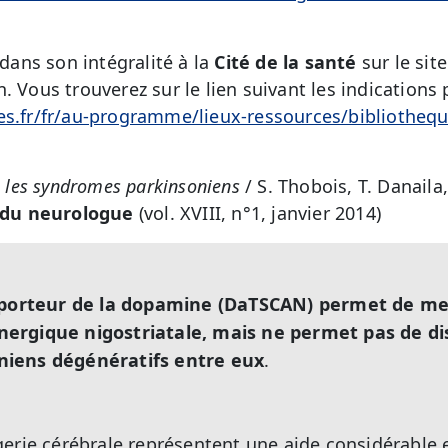
 dans son intégralité à la
Cité de la santé
sur le sit
. Vous trouverez sur le lien suivant les indications 
es.fr/fr/au-programme/lieux-ressources/bibliotheq
s les syndromes parkinsoniens
/ S. Thobois, T. Danaila,
 du neurologue
(vol. XVIII, n°1, janvier 2014)
nsporteur de la dopamine (DaTSCAN) permet de me
ergique nigostriatale, mais ne permet pas de di
iens dégénératifs entre eux
.
erie cérébrale représentent une aide considérable e