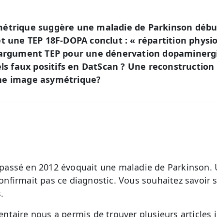
métrique suggère une maladie de Parkinson début
et une TEP 18F-DOPA conclut : « répartition phys
’argument TEP pour une dénervation dopaminergiq
tels faux positifs en DatScan ? Une reconstruction
ne image asymétrique?
assé en 2012 évoquait une maladie de Parkinson.
firmait pas ce diagnostic. Vous souhaitez savoir s
.
taire nous a permis de trouver plusieurs articles 