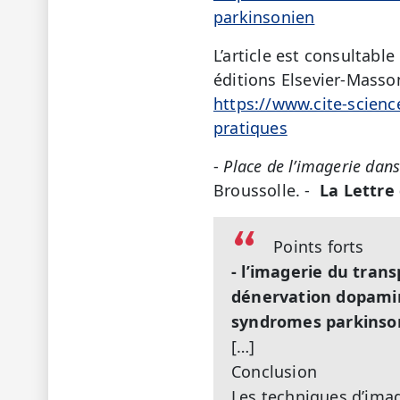
parkinsonien
L’article est consultable
éditions Elsevier-Masson
https://www.cite-scienc
pratiques
-
Place de l’imagerie dan
Broussolle. -
La Lettre
Points forts
- l’imagerie du tra
dénervation dopamin
syndromes parkinson
[…]
Conclusion
Les techniques d’imag