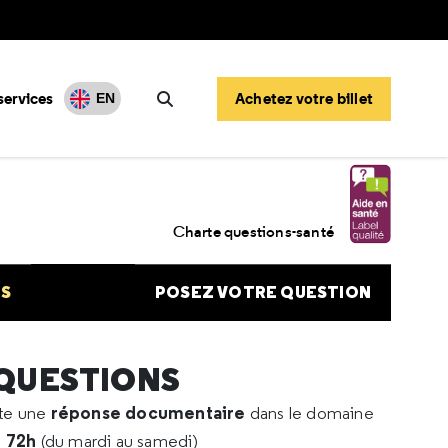
services
Achetez votre billet
EN
Rechercher
ositifs": Datscan versus TEP ??
Charte questions-santé
NS
POSEZ VOTRE QUESTION
 QUESTIONS
réponse documentaire
rte une
dans le domaine
e 72h
(du mardi au samedi)