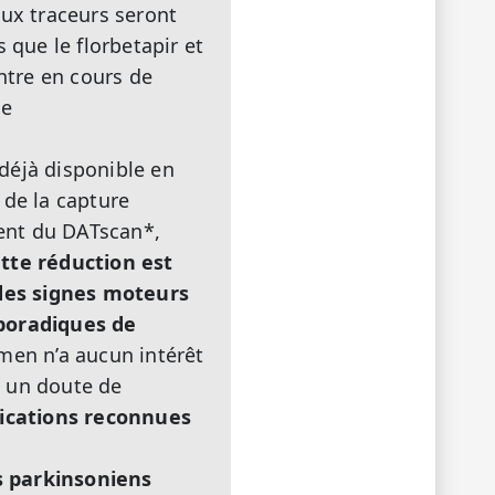
ux traceurs seront
 que le florbetapir et
ontre en cours de
le
 déjà disponible en
 de la capture
ent du DATscan*,
tte réduction est
des signes moteurs
sporadiques de
men n’a aucun intérêt
 a un doute de
dications reconnues
s parkinsoniens