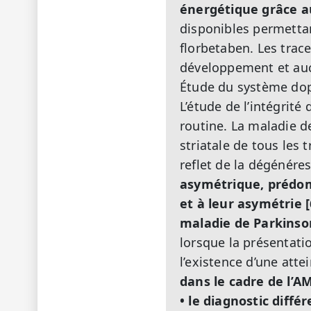
énergétique grâce a
disponibles permettant
florbetaben. Les trac
développement et auc
Étude du système do
L’étude de l’intégrité
routine. La maladie d
striatale de tous le
reflet de la dégénér
asymétrique, prédom
et à leur asymétrie 
maladie de Parkinso
lorsque la présentatio
l’existence d’une att
dans le cadre de l’A
• le diagnostic diff