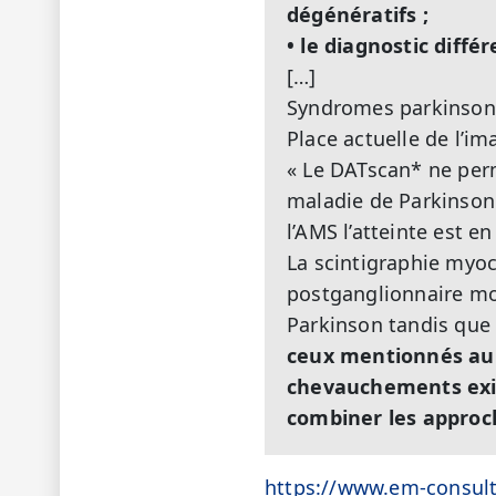
dégénératifs ;
• le diagnostic diff
[…]
Syndromes parkinsoni
Place actuelle de l’im
« Le DATscan* ne perm
maladie de Parkinson
l’AMS l’atteinte est e
La scintigraphie myo
postganglionnaire mon
Parkinson tandis que 
ceux mentionnés aupa
chevauchements exist
combiner les approc
https://www.em-consult