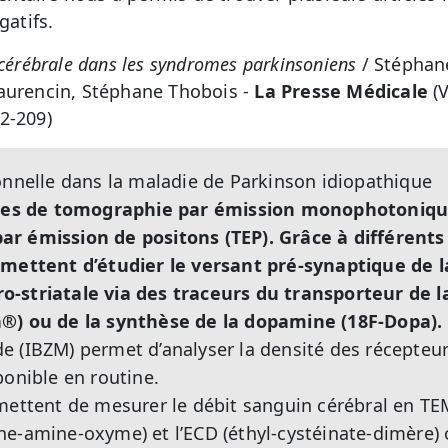
gatifs.
cérébrale dans les syndromes parkinsoniens
/ Stéphan
aurencin, Stéphane Thobois -
La Presse Médicale
(V
2-209)
onnelle dans la maladie de Parkinson idiopathique
iques de tomographie par émission monophotoniq
r émission de positons (TEP). Grâce à différents 
rmettent d’étudier le versant pré-synaptique de 
-striatale via des traceurs du transporteur de la
®) ou de la synthèse de la dopamine (18F-Dopa).
e (IBZM) permet d’analyser la densité des récepte
ponible en routine.
mettent de mesurer le débit sanguin cérébral en T
e-amine-oxyme) et l’ECD (éthyl-cystéinate-dimère) 