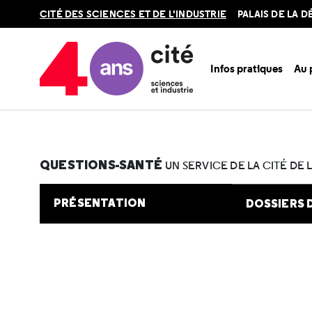
Retour
CITÉ DES SCIENCES ET DE L'INDUSTRIE
PALAIS DE LA 
en
haut
Infos pratiques
Au
Accueil
Au programme
Cité de la santé
Une question e
QUESTIONS-SANTÉ
UN SERVICE DE LA CITÉ DE 
PRÉSENTATION
DOSSIERS 