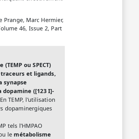
e Prange, Marc Hermier,
olume 46, Issue 2, Part
ue (TEMP ou SPECT)
traceurs et ligands,
la synapse
 dopamine ([123 I]-
En TEMP, l’utilisation
urs dopaminergiques
EMP tels l’HMPAO
ou le
métabolisme