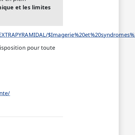
nique et les limites
es/EXTRAPYRAMIDAL/$Imagerie%20et%20syndromes%
isposition pour toute
nte/