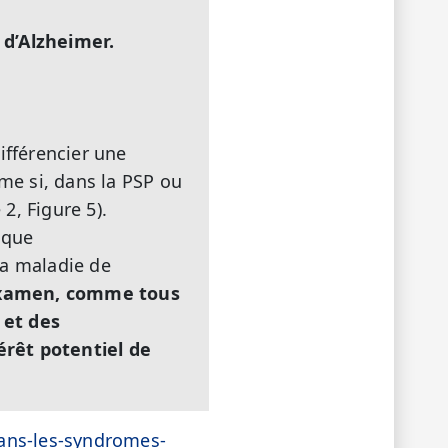
 d’Alzheimer.
ifférencier une
me si, dans la PSP ou
2, Figure 5).
ique
la maladie de
examen, comme tous
 et des
érêt potentiel de
dans-les-syndromes-