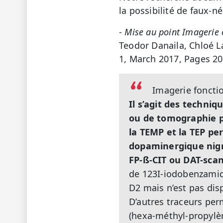
la possibilité de faux-né
-
Mise au point Imagerie 
Teodor Danaila, Chloé L
1, March 2017, Pages 20
Imagerie foncti
Il s’agit des techn
ou de tomographie pa
la TEMP et la TEP pe
dopaminergique nigro
FP-ß-CIT ou DAT-scan
de 123I-iodobenzamid
D2 mais n’est pas dis
D’autres traceurs per
(hexa-méthyl-propylèn