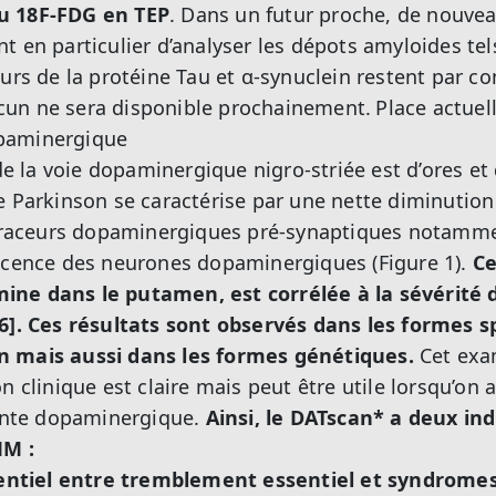
u 18F-FDG en TEP
. Dans un futur proche, de nouvea
 en particulier d’analyser les dépots amyloides tels
eurs de la protéine Tau et α-synuclein restent par c
un ne sera disponible prochainement.
Place actuel
paminergique
 de la voie dopaminergique nigro-striée est d’ores et
e Parkinson se caractérise par une nette diminution
s traceurs dopaminergiques pré-synaptiques notamm
escence des neurones dopaminergiques (Figure 1).
Ce
ine dans le putamen, est corrélée à la sévérité 
[6]. Ces résultats sont observés dans les formes 
n mais aussi dans les formes génétiques.
Cet exa
n clinique est claire mais peut être utile lorsqu’on
einte dopaminergique.
Ainsi, le DATscan* a deux in
MM :
érentiel entre tremblement essentiel et syndrome