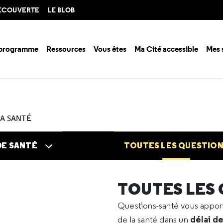
DÉCOUVERTE
LE BLOB
 programme
Ressources
Vous êtes
Ma Cité accessible
Mes 
n santé ?
Questions santé
Toutes les questions
2023
03
"Faux p
LA SANTÉ
DE SANTÉ
TOUTES LES QUESTIO
TOUTES LES
Questions-santé vous appo
délai d
de la santé dans un