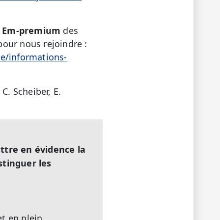
e
Em-premium
des
pour nous rejoindre :
ue/informations-
 C. Scheiber, E.
ttre en évidence la
stinguer les
t en plein