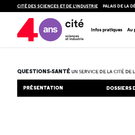
Retour
CITÉ DES SCIENCES ET DE L'INDUSTRIE
PALAIS DE LA 
en
haut
Infos pratiques
Au
Accueil
Au programme
Cité de la santé
Une question e
QUESTIONS-SANTÉ
UN SERVICE DE LA CITÉ DE 
PRÉSENTATION
DOSSIERS 