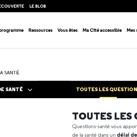
DÉCOUVERTE
LE BLOB
 programme
Ressources
Vous êtes
Ma Cité accessible
Mes 
n santé ?
Questions santé
Toutes les questions
2024
05
Eau et
LA SANTÉ
DE SANTÉ
TOUTES LES QUESTIO
TOUTES LES
Questions-santé vous appo
délai d
de la santé dans un