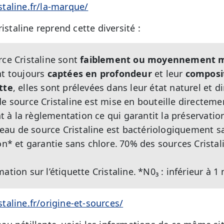
taline.fr/la-marque/
istaline reprend cette diversité :
rce Cristaline sont
faiblement ou moyennement m
nt toujours
captées en profondeur
et leur
composit
tte
, elles sont prélevées dans leur état naturel et 
e source Cristaline est mise en bouteille directement
à la règlementation ce qui garantit la préservation
 L’eau de source Cristaline est bactériologiquement 
on* et garantie sans chlore.
70% des sources Cristal
ation sur l’étiquette Cristaline.
*N0₃ : inférieur à 1
aline.fr/origine-et-sources/