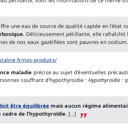
u pétillante, voici les informations de ce même sit
offre une eau de source de qualité captée en l’état na
arbonique.
Délicieusement pétillante, elle rafraîchit 
ines de nos eaux gazéifiées sont pauvres en sodium
aline.fr/nos-produits/
nce maladie
précise au sujet d’éventuelles précaut
ersonnes souffrant d’hypothyroïdie :
Hypothyroïdie : q
doit être équilibrée
mais aucun régime alimentair
cadre de l’hypothyroïdie
. […]