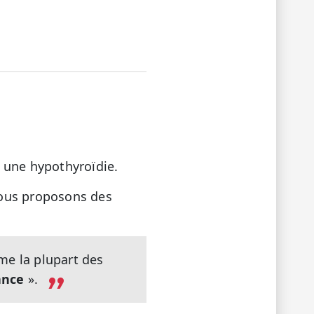
ez une hypothyroïdie.
 vous proposons des
me la plupart des
ance
».