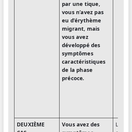
par une tique,
un
vous n’avez pas
Bo
eu d’érythème
de 
migrant, mais
cel
spé
vous avez
développé des
symptômes
caractéristiques
de la phase
précoce
.
DEUXIÈME
Vous avez des
Le lab