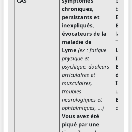
CAS
symptômes
effect
chroniques,
basé s
persistants et
ELISP
inexpliqués,
Borrel
évocateurs de la
la rép
maladie de
T Anti
Lyme
(ex : fatigue
Une a
physique et
Immu
psychique, douleurs
Borrel
articulaires et
d’anti
musculaires,
IgG e
troubles
une
s
neurologiques et
Babes
ophtalmiques, ...)
d’anti
Vous avez été
piqué par une