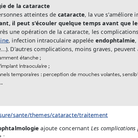
gie de la cataracte
ersonnes atteintes de
cataracte
, la vue s'amélior
ant, il peut s'écouler quelque temps avant que le 
rès une opération de la cataracte, les complications
tine
, infection intraoculaire appelée
endophtalmie
,
..).
D'autres complications, moins graves, peuvent
isamment étanche ;
mplant intraoculaire ;
nnels temporaires : perception de mouches volantes, sensibil
...
ssure/sante/themes/cataracte/traitement
’ophtalmologie
ajoute concernant
Les complications 
 :