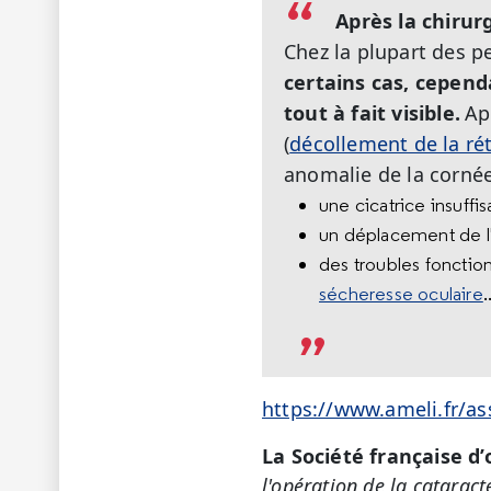
Après la chirur
Chez la plupart des p
certains cas, cepend
tout à fait visible.
Ap
(
décollement de la ré
anomalie de la cornée.
une cicatrice insuff
un déplacement de l'i
des troubles fonctio
sécheresse oculaire
.
https://www.ameli.fr/a
La Société française d
l'opération de la cataracte