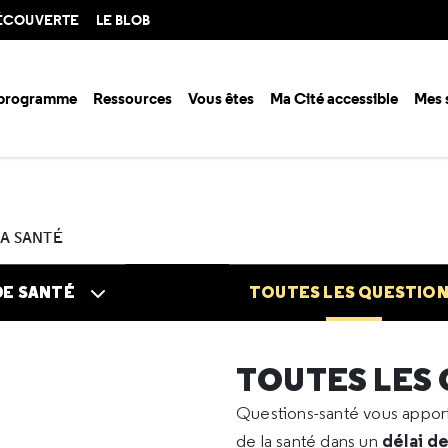
DÉCOUVERTE
LE BLOB
 programme
Ressources
Vous êtes
Ma Cité accessible
Mes 
n santé ?
Questions santé
Toutes les questions
2024
05
Maman 
LA SANTÉ
DE SANTÉ
TOUTES LES QUESTIO
TOUTES LES
Questions-santé vous appo
délai d
de la santé dans un