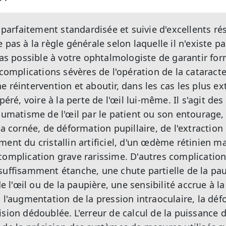
t parfaitement standardisée et suivie d'excellents rés
 pas à la règle générale selon laquelle il n'existe p
 pas possible à votre ophtalmologiste de garantir fo
 complications sévères de l'opération de la cataracte 
 réintervention et aboutir, dans les cas les plus ex
opéré, voire à la perte de l'œil lui-même. Il s'agit de
raumatisme de l'œil par le patient ou son entourage
la cornée, de déformation pupillaire, de l'extractio
ent du cristallin artificiel, d'un œdème rétinien ma
complication grave rarissime. D'autres complicatio
suffisamment étanche, une chute partielle de la pa
l'œil ou de la paupière, une sensibilité accrue à la
, l'augmentation de la pression intraoculaire, la dé
ision dédoublée.
L'erreur de calcul de la puissance du