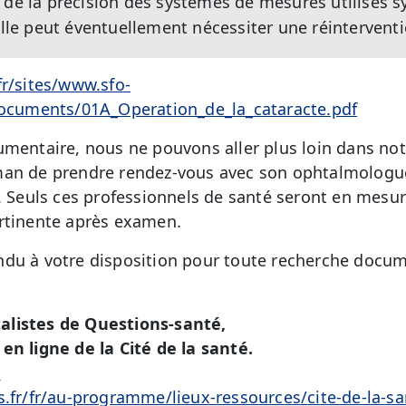
u de la précision des systèmes de mesures utilisés
 Elle peut éventuellement nécessiter une réinterventi
fr/sites/www.sfo-
/documents/01A_Operation_de_la_cataracte.pdf
umentaire, nous ne pouvons aller plus loin dans no
man de prendre rendez-vous avec son ophtalmologue 
n. Seuls ces professionnels de santé seront en mesu
ertinente après examen.
du à votre disposition pour toute recherche docum
alistes de Questions-santé,
en ligne de la Cité de la santé.
é
s.fr/fr/au-programme/lieux-ressources/cite-de-la-sa