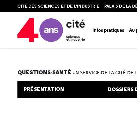
Retour
CITÉ DES SCIENCES ET DE L'INDUSTRIE
PALAIS DE LA 
en
haut
Infos pratiques
Au
Accueil
Au programme
Cité de la santé
Une question e
QUESTIONS-SANTÉ
UN SERVICE DE LA CITÉ DE 
PRÉSENTATION
DOSSIERS 