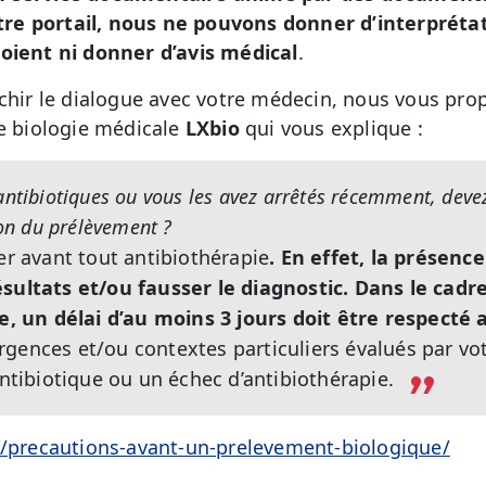
re portail, nous ne pouvons donner d’interprét
soient ni donner d’avis médical
.
ichir le dialogue avec votre médecin, nous vous pro
de biologie médicale
LXbio
qui vous explique :
antibiotiques ou vous les avez arrêtés récemment, deve
ion du prélèvement ?
er avant tout antibiothérapie
. En effet, la présence
ésultats et/ou fausser le diagnostic. Dans le cadr
ue, un délai d’au moins 3 jours doit être respecté 
rgences et/ou contextes particuliers évalués par vo
antibiotique ou un échec d’antibiothérapie.
q/precautions-avant-un-prelevement-biologique/