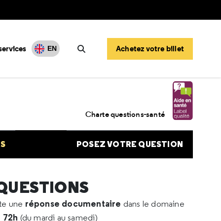
services
Achetez votre billet
EN
Rechercher
l/fosfomycine influence prise sang
Charte questions-santé
NS
POSEZ VOTRE QUESTION
 QUESTIONS
réponse documentaire
rte une
dans le domaine
e 72h
(du mardi au samedi)