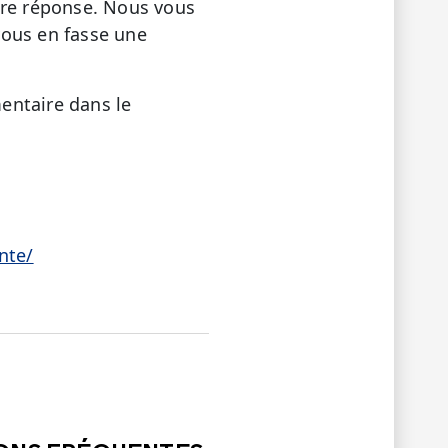
tre réponse. Nous vous
 vous en fasse une
entaire dans le
nte/
LE
PAS ÉTÉ UTILE