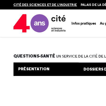
Retour
CITÉ DES SCIENCES ET DE L'INDUSTRIE
PALAIS DE LA 
en
haut
Infos pratiques
Au
Accueil
Au programme
Cité de la santé
Une question e
QUESTIONS-SANTÉ
UN SERVICE DE LA CITÉ DE 
PRÉSENTATION
DOSSIERS 