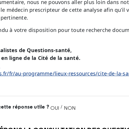
umentaire, nous ne pouvons aller plus loin dans no
 le médecin prescripteur de cette analyse afin qu’il
 pertinente.
du à votre disposition pour toute recherche docum
alistes de Questions-santé,
en ligne de la Cité de la santé.
é
s.fr/fr/au-programme/lieux-ressources/cite-de-la-sa
ette réponse utile ?
/
OUI
NON
CETTE RÉPONSE M'A ÉTÉ UTI
CETTE RÉPONSE NE M'A 