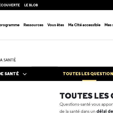
DÉCOUVERTE
LE BLOB
 programme
Ressources
Vous êtes
Ma Cité accessible
Mes 
n santé ?
Questions santé
Toutes les questions
2024
06
Monuri
LA SANTÉ
DE SANTÉ
TOUTES LES QUESTIO
TOUTES LES
Questions-santé vous appo
délai d
de la santé dans un