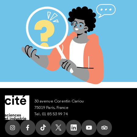
30 avenue Corentin Cariou
75019 Paris, France
Tel. 01 85 53 99 74
Suivez nous sur Instagram
Suivez nous sur Facebook
Suivez nous sur Tik Tok
Suivez nous sur X
Suivez nous sur LinkedIn
Suivez nous sur Yout
Suivez nous su