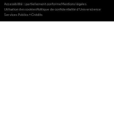
Accessibilité : partiellement conforme
Mentions légales
Utilisation des cookies
Politique de confidentialité d'Universcience
Services Publics +
Crédits