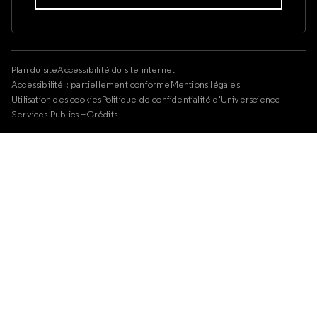
Plan du site
Accessibilité du site internet
Accessibilité : partiellement conforme
Mentions légales
Utilisation des cookies
Politique de confidentialité d'Universcience
Services Publics +
Crédits