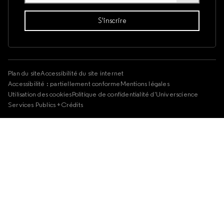
Plan du site
Accessibilité du site internet
Accessibilité : partiellement conforme
Mentions légales
Utilisation des cookies
Politique de confidentialité d'Universcience
Services Publics +
Crédits