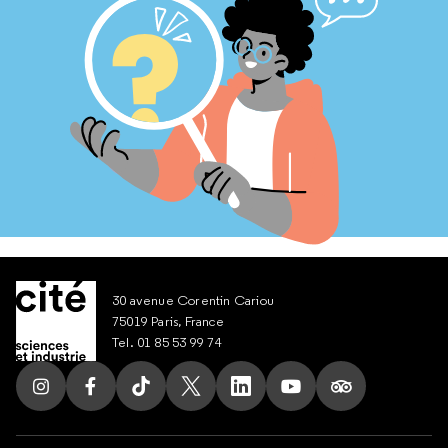
30 avenue Corentin Cariou
75019 Paris, France
Tel. 01 85 53 99 74
Suivez nous sur Instagram
Suivez nous sur Facebook
Suivez nous sur Tik Tok
Suivez nous sur X
Suivez nous sur LinkedIn
Suivez nous sur Yout
Suivez nous su