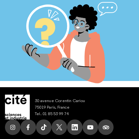
30 avenue Corentin Cariou
75019 Paris, France
Tel. 01 85 53 99 74
Suivez nous sur Instagram
Suivez nous sur Facebook
Suivez nous sur Tik Tok
Suivez nous sur X
Suivez nous sur LinkedIn
Suivez nous sur Yout
Suivez nous su