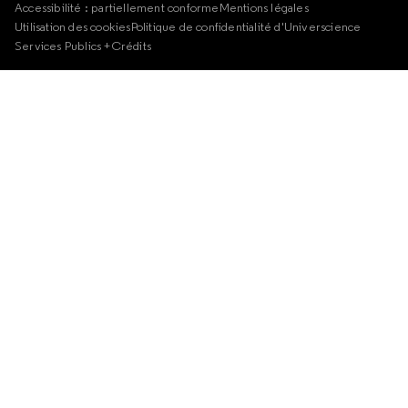
Accessibilité : partiellement conforme
Mentions légales
Utilisation des cookies
Politique de confidentialité d'Universcience
Services Publics +
Crédits