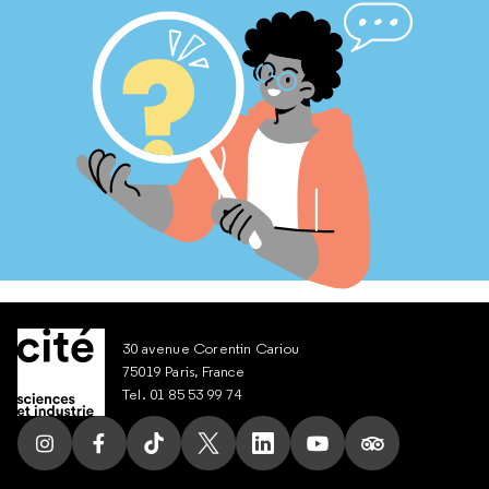
30 avenue Corentin Cariou
75019 Paris, France
Tel. 01 85 53 99 74
Suivez nous sur Instagram
Suivez nous sur Facebook
Suivez nous sur Tik Tok
Suivez nous sur X
Suivez nous sur LinkedIn
Suivez nous sur Yout
Suivez nous su