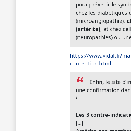
pour prévenir le syn
chez les diabétiques 
(microangiopathie),
c
(artérite)
, et chez ce
(neuropathies) ou une
https://www.vidal.fr/ma
contention.html
Enfin, le site d
une confirmation dans 
!
Les 3 contre-indicat
[…]