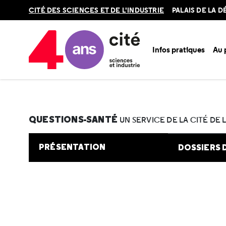
Retour
CITÉ DES SCIENCES ET DE L'INDUSTRIE
PALAIS DE LA 
en
haut
Infos pratiques
Au
Accueil
Au programme
Cité de la santé
Une question e
QUESTIONS-SANTÉ
UN SERVICE DE LA CITÉ DE 
PRÉSENTATION
DOSSIERS 