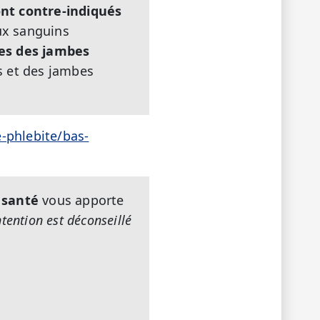
ont
contre-indiqués
aux sanguins
res des jambes
ds et des jambes
-phlebite/bas-
 santé
vous apporte
ntention est déconseillé