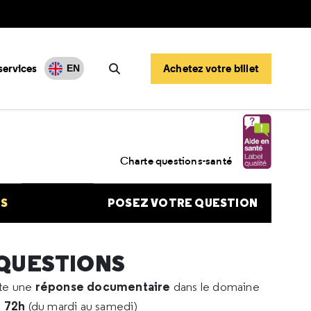
services
Achetez votre billet
EN
Rechercher
une artérite sévère
Charte questions-santé
NS
POSEZ VOTRE QUESTION
 QUESTIONS
réponse documentaire
rte une
dans le domaine
e 72h
(du mardi au samedi)