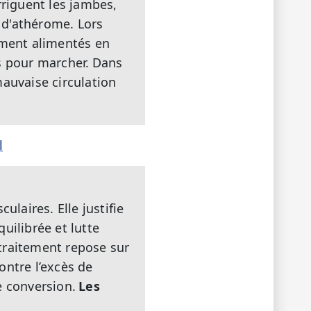
rriguent les jambes,
s d'athérome. Lors
mment alimentés en
s pour marcher.
Dans
mauvaise circulation
l
ulaires. Elle justifie
uilibrée et lutte
 traitement repose sur
ontre l’excès de
e conversion.
Les