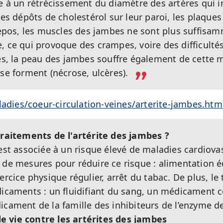
ue à un rétrécissement du diamètre des artères qui i
des dépôts de cholestérol sur leur paroi, les plaque
 repos, les muscles des jambes ne sont plus suffisa
, ce qui provoque des crampes, voire des difficulté
res, la peau des jambes souffre également de cette 
se forment (nécrose, ulcères).
ladies/coeur-circulation-veines/arterite-jambes.htm
traitements de l'artérite des jambes ?
est associée à un risque élevé de maladies cardiovasc
 de mesures pour réduire ce risque : alimentation éq
ercice physique régulier, arrêt du tabac. De plus, le
dicaments : un fluidifiant du sang, un médicament c
icament de la famille des inhibiteurs de l’enzyme d
 vie contre les artérites des jambes