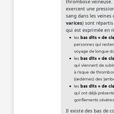
thrombose veineuse. E
exercent une pression
sang dans les veines 
varices
) sont réparti
qui est exprimée en 
bas dits « de cla
les
personnes qui reste
voyage de longue duré
bas dits « de cla
les
qui viennent de subi
à risque de thrombos
(œdèmes) des jambe
bas dits « de cla
les
qui ont déjà présent
gonflements sévères
Il existe des bas de 