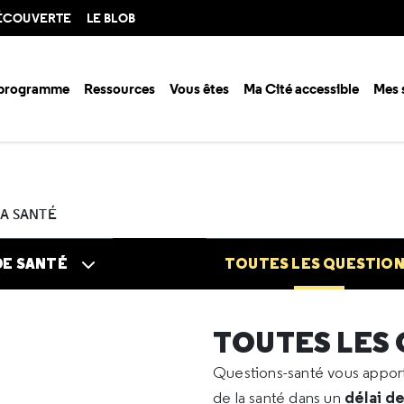
DÉCOUVERTE
LE BLOB
 programme
Ressources
Vous êtes
Ma Cité accessible
Mes 
n santé ?
Questions santé
Toutes les questions
2025
12
Ayant 
LA SANTÉ
DE SANTÉ
TOUTES LES QUESTIO
TOUTES LES
Questions-santé vous appo
délai d
de la santé dans un