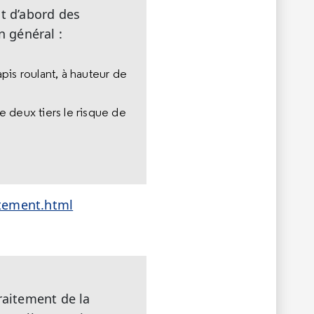
it d’abord des
n général :
apis roulant, à hauteur de
e deux tiers le risque de
itement.html
raitement de la