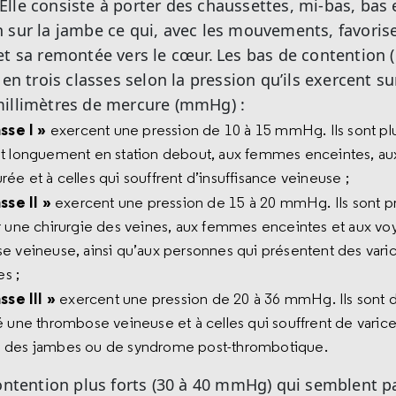
lle consiste à porter des chaussettes, mi-bas, bas e
 sur la jambe ce qui, avec les mouvements, favorise
et sa remontée vers le cœur.
Les bas de contention 
s en trois classes selon la pression qu’ils exercent s
millimètres de mercure (mmHg) :
sse I »
exercent une pression de 10 à 15 mmHg. Ils sont plu
nt longuement en station debout, aux femmes enceintes, aux
e et à celles qui souffrent d’insuffisance veineuse ;
sse II »
exercent une pression de 15 à 20 mmHg. Ils sont pr
r une chirurgie des veines, aux femmes enceintes et aux vo
e veineuse, ainsi qu’aux personnes qui présentent des var
s ;
sse III »
exercent une pression de 20 à 36 mmHg. Ils sont 
é une thrombose veineuse et à celles qui souffrent de varic
 des jambes ou de syndrome post-thrombotique.
contention plus forts (30 à 40 mmHg) qui semblent pa