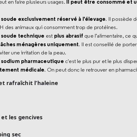
Il peut être consommé et u
ut en faire plusieurs usages.
 soude exclusivement réservé à l'élevage
. Il possède 
 pH des animaux qui consomment trop de protéines.
 soude technique
plus abrasif
est
que l’alimentaire, ce qu
x tâches ménagères uniquement
. Il est conseillé de porte
iter une irritation de la peau.
e sodium pharmaceutique
c'est le plus pur et le plus dis
rictement médicale
. On peut donc le retrouver en pharmaci
et rafraîchit l’haleine
 et les gencives
oing sec