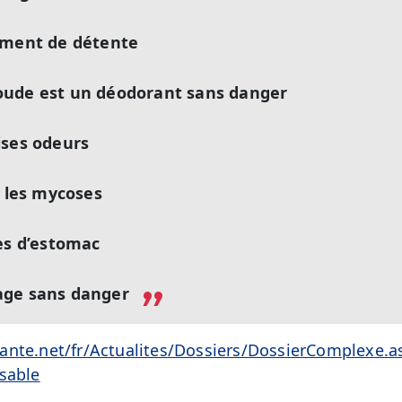
moment de détente
oude est un déodorant sans danger
ises odeurs
e les mycoses
res d’estomac
age sans danger
ante.net/fr/Actualites/Dossiers/DossierComplexe.
sable