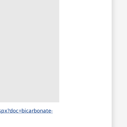
aspx?doc=bicarbonate-