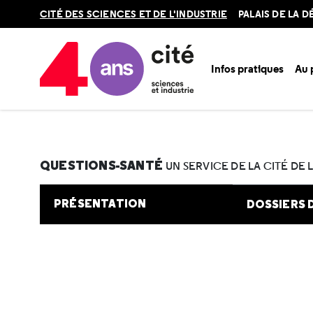
Retour
CITÉ DES SCIENCES ET DE L'INDUSTRIE
PALAIS DE LA 
en
haut
Infos pratiques
Au
Accueil
Au programme
Cité de la santé
Une question e
QUESTIONS-SANTÉ
UN SERVICE DE LA CITÉ DE 
PRÉSENTATION
DOSSIERS 