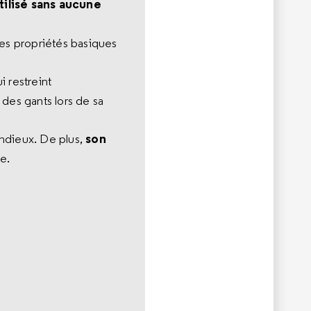
tilisé sans aucune
des propriétés basiques
i restreint
r des gants lors de sa
son
pendieux. De plus,
e.