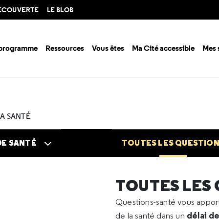
DÉCOUVERTE
LE BLOB
 programme
Ressources
Vous êtes
Ma Cité accessible
Mes 
n santé ?
Questions santé
Toutes les questions
2025
12
Bicarb
LA SANTÉ
DE SANTÉ
TOUTES LES QUESTIO
TOUTES LES
Questions-santé vous appo
délai d
de la santé dans un