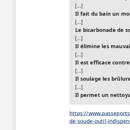
[…]
Il fait du bain un 
[…]
Le bicarbonade de s
[…]
Il élimine les mauva
[…]
Il est efficace contr
[…]
Il soulage les brûlu
[…]
Il permet un nettoy
https://www.passeports
de-soude-outil-indispen