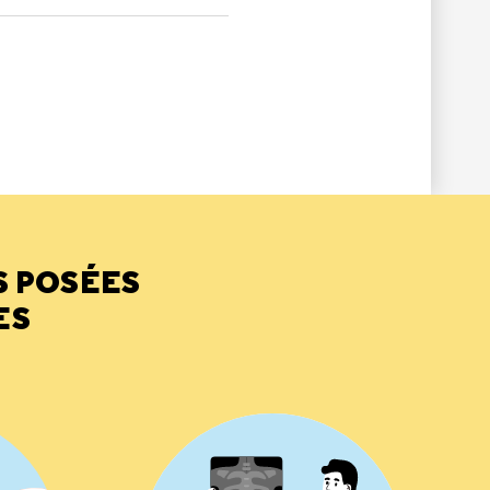
LE
PAS ÉTÉ UTILE
S POSÉES
ES