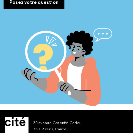
Posez votre question
30 avenue Corentin Cariou
75019 Paris, France