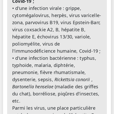
Covid-19 ;
• d'une infection virale : grippe,
cytomégalovirus, herpès, virus varicelle-
zona, parvovirus B19, virus Epstein-Barr,
virus coxsackie A2, B, hépatite B,
hépatite E, échovirus 13/30, variole,
poliomyélite, virus de
l'immunodéficience humaine, Covid-19 ;
• d'une infection bactérienne : typhus,
typhoïde, malaria, diphtérie,
pneumonie, fièvre rhumatismale,
dysenterie, sepsis,
Rickettsia conorii
,
Bartonella henselae
(maladie des griffes
du chat), borréliose, piqûres d'insectes,
etc.
Parmi les virus, une place particulière