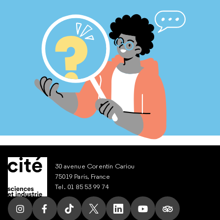
30 avenue Corentin Cariou
75019 Paris, France
Tel. 01 85 53 99 74
Suivez nous sur Instagram
Suivez nous sur Facebook
Suivez nous sur Tik Tok
Suivez nous sur X
Suivez nous sur LinkedIn
Suivez nous sur Yout
Suivez nous su