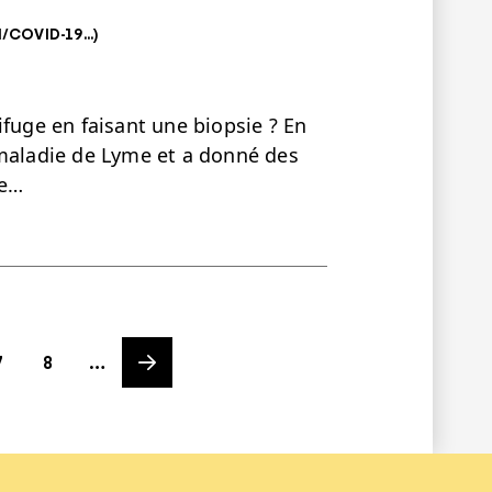
COVID-19...)
ifuge en faisant une biopsie ? En
 maladie de Lyme et a donné des
ue…
ge
Page
Next page
7
8
…