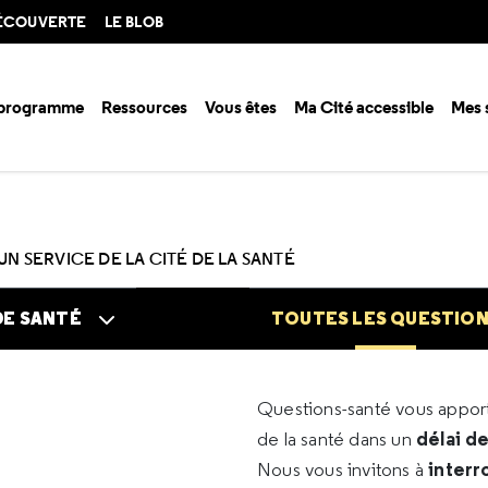
DÉCOUVERTE
LE BLOB
 programme
Ressources
Vous êtes
Ma Cité accessible
Mes 
n santé ?
Questions santé
Toutes les questions
UN SERVICE DE LA CITÉ DE LA SANTÉ
DE SANTÉ
TOUTES LES QUESTIO
Questions-santé vous appo
délai d
de la santé dans un
interr
Nous vous invitons à