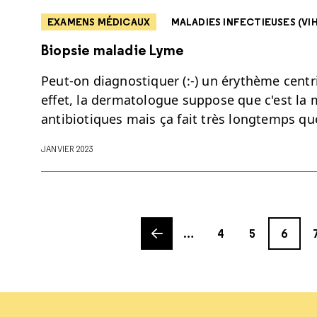
EXAMENS MÉDICAUX
MALADIES INFECTIEUSES (VIH/
Biopsie maladie Lyme
Peut-on diagnostiquer (:-) un érythème centr
effet, la dermatologue suppose que c'est la
antibiotiques mais ça fait très longtemps q
JANVIER 2023
Previous page
Page
Page
Page
Pa
…
4
5
6