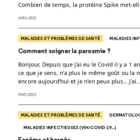
Combien de temps, la protéine Spike met-elle
AVRIL 2023
MALADIES ET PROBLÈMES DE SANTÉ
MALADIES INF
Comment soigner la parosmie ?
Bonjour, Depuis que j’ai eu le Covid il y a 1 
ce que je sens, n’a plus le même goût ou la
encore aujourd’hui et je n’en peux plus… j’ai
MARS 2023
MALADIES ET PROBLÈMES DE SANTÉ
DERMATOLO
MALADIES INFECTIEUSES (VIH/COVID-19...)
Eczéma et herpès