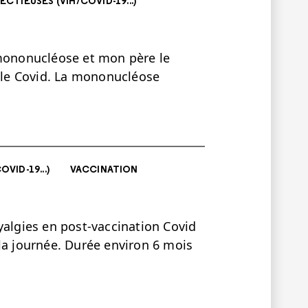
ECTIEUSES (VIH/COVID-19...)
 mononucléose et mon père le
r le Covid. La mononucléose
VID-19...)
VACCINATION
yalgies en post-vaccination Covid
la journée. Durée environ 6 mois