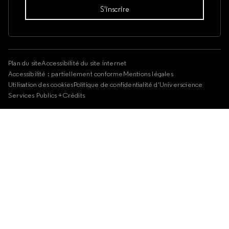
Plan du site
Accessibilité du site internet
Accessibilité : partiellement conforme
Mentions légales
Utilisation des cookies
Politique de confidentialité d'Universcience
Services Publics +
Crédits