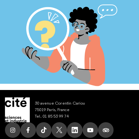
30 avenue Corentin Cariou
75019 Paris, France
Tel. 01 85 53 99 74
Suivez nous sur Instagram
Suivez nous sur Facebook
Suivez nous sur Tik Tok
Suivez nous sur X
Suivez nous sur LinkedIn
Suivez nous sur Yout
Suivez nous su