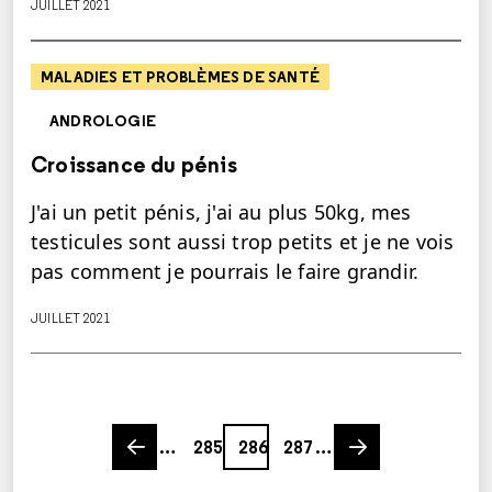
JUILLET 2021
MALADIES ET PROBLÈMES DE SANTÉ
ANDROLOGIE
Croissance du pénis
J'ai un petit pénis, j'ai au plus 50kg, mes
testicules sont aussi trop petits et je ne vois
pas comment je pourrais le faire grandir.
JUILLET 2021
Previous page
Page
Page
Page
Next page
…
285
286
287
…