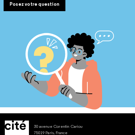
Posez votre question
30 avenue Corentin Cariou
75019 Paris, France