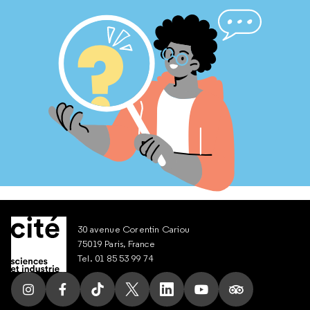
30 avenue Corentin Cariou
75019 Paris, France
Tel. 01 85 53 99 74
Suivez nous sur Instagram
Suivez nous sur Facebook
Suivez nous sur Tik Tok
Suivez nous sur X
Suivez nous sur LinkedIn
Suivez nous sur Yout
Suivez nous su