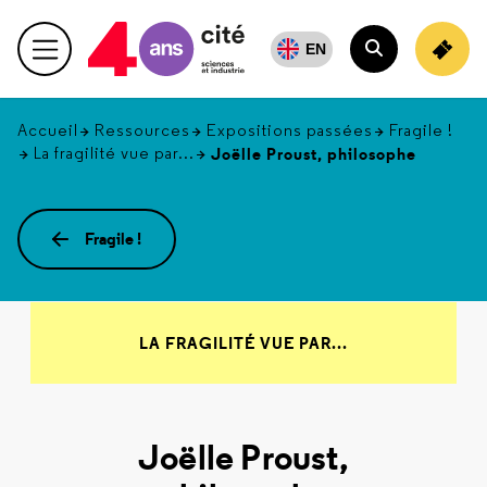
Retour
en
EN
Menu principal
haut
Rechercher
Accueil
Ressources
Expositions passées
Fragile !
La fragilité vue par...
Joëlle Proust, philosophe
Fragile !
LA FRAGILITÉ VUE PAR...
Joëlle Proust,