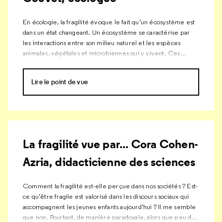
En écologie, la fragilité évoque le fait qu’un écosystème est
dans un état changeant. Un écosystème se caractérise par
les interactions entre son milieu naturel et les espèces
animales, végétales et microbiennes qui y vivent. Ces
interactions sont par nature fragiles, car elles sont en
réorganisation permanente, sous l’effet des variations
Lire le point de vue
environnementales (saisons, aléas climatiques, influences
humaines, évolution des espèces…).
La fragilité vue par... Cora Cohen-
Azria, didacticienne des sciences
Comment la fragilité est-elle perçue dans nos sociétés ? Est-
ce qu’être fragile est valorisé dans les discours sociaux qui
accompagnent les jeunes enfants aujourd’hui ? Il me semble
que non. Pourtant, de manière paradoxale, alors que peu de