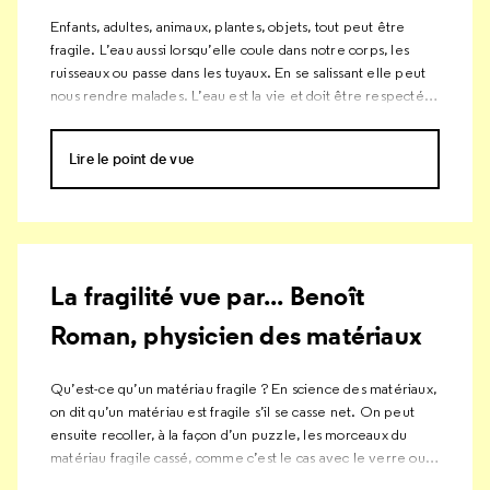
Enfants, adultes, animaux, plantes, objets, tout peut être
fragile. L’eau aussi lorsqu’elle coule dans notre corps, les
ruisseaux ou passe dans les tuyaux. En se salissant elle peut
nous rendre malades. L’eau est la vie et doit être respectée
pour ne pas être polluée.
Lire le point de vue
La fragilité vue par... Benoît
Roman, physicien des matériaux
Qu’est-ce qu’un matériau fragile ? En science des matériaux,
on dit qu’un matériau est fragile s’il se casse net. On peut
ensuite recoller, à la façon d’un puzzle, les morceaux du
matériau fragile cassé, comme c’est le cas avec le verre ou la
porcelaine. À l’opposé, un chewing-gum ou de la pâte à