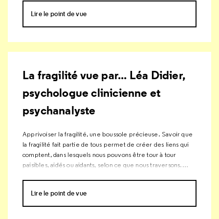
modeler vont s’étirer et changer de forme si on tente d’en
Lire le point de vue
faire deux morceaux : ce sont des matériaux ductiles, le
contraire de fragile.
La fragilité vue par... Léa Didier,
psychologue clinicienne et
psychanalyste
Apprivoiser la fragilité, une boussole précieuse. Savoir que
la fragilité fait partie de tous permet de créer des liens qui
comptent, dans lesquels nous pouvons être tour à tour
paisibles, aidés ou aidants, selon ce que nous traversons.
Assumer notre part de fragilité n’empêche ni d’avoir
confiance en soi ni de consolider ses propres forces, cela
Lire le point de vue
nous incite simplement à prendre soin de nous-mêmes et
des autres.