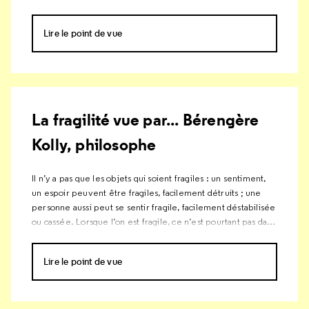
valeur est associée à la fragilité, certains objets se révèlent
précieux par leur fragilité même.
Lire le point de vue
La fragilité vue par... Bérengère
Kolly, philosophe
Il n’y a pas que les objets qui soient fragiles : un sentiment,
un espoir peuvent être fragiles, facilement détruits ; une
personne aussi peut se sentir fragile, facilement déstabilisée
ou cassée. Lorsque l’on est fragile, ce n’est pourtant pas dans
toutes les circonstances, ni pour toujours.
Lire le point de vue