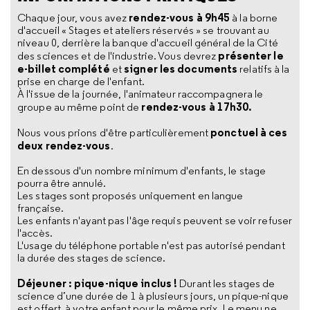
rendez-vous à 9h45
Chaque jour, vous avez
à la borne
d'accueil « Stages et ateliers réservés » se trouvant au
niveau 0, derrière la banque d'accueil général de la Cité
présenter le
des sciences et de l'industrie. Vous devrez
e-billet complété
signer les documents
et
relatifs à la
prise en charge de l'enfant.
À l'issue de la journée, l'animateur raccompagnera le
rendez-vous à 17h30.
groupe au même point de
ponctuel à ces
Nous vous prions d'être particulièrement
deux rendez-vous
.
En dessous d'un nombre minimum d'enfants, le stage
pourra être annulé.
Les stages sont proposés uniquement en langue
française.
Les enfants n'ayant pas l'âge requis peuvent se voir refuser
l'accès.
L'usage du téléphone portable n'est pas autorisé pendant
la durée des stages de science.
Déjeuner : pique-nique inclus !
Durant les stages de
science d’une durée de 1 à plusieurs jours, un pique-nique
est offert à votre enfant pour le même prix. Le menu ne