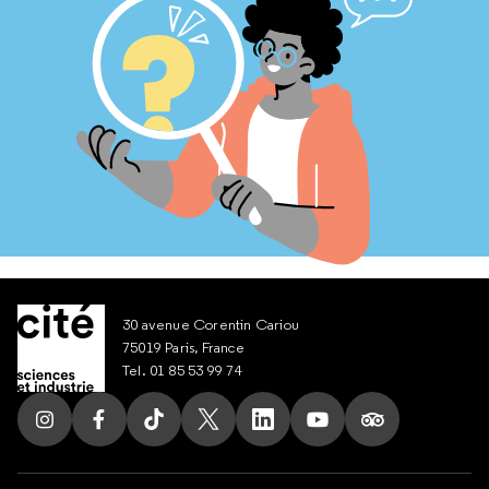
30 avenue Corentin Cariou
75019 Paris, France
Tel. 01 85 53 99 74
Suivez nous sur Instagram
Suivez nous sur Facebook
Suivez nous sur Tik Tok
Suivez nous sur X
Suivez nous sur LinkedIn
Suivez nous sur Yout
Suivez nous su