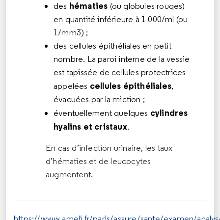
hématies
des
(ou globules rouges)
en quantité inférieure à 1 000/ml (ou
1/mm3) ;
des cellules épithéliales en petit
nombre. La paroi interne de la vessie
est tapissée de cellules protectrices
cellules épithéliales
appelées
,
évacuées par la miction ;
cylindres
éventuellement quelques
hyalins et cristaux
.
En cas d’infection urinaire, les taux
d’hématies et de leucocytes
augmentent.
https://www.ameli.fr/paris/assure/sante/examen/analys