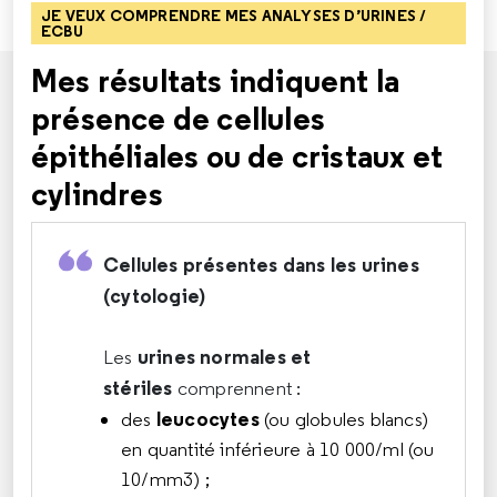
JE VEUX COMPRENDRE MES ANALYSES D’URINES /
ECBU
Mes résultats indiquent la
présence de cellules
épithéliales ou de cristaux et
cylindres
Cellules présentes dans les urines
(cytologie)
urines normales et
Les
stériles
comprennent :
leucocytes
des
(ou globules blancs)
en quantité inférieure à 10 000/ml (ou
10/mm3) ;