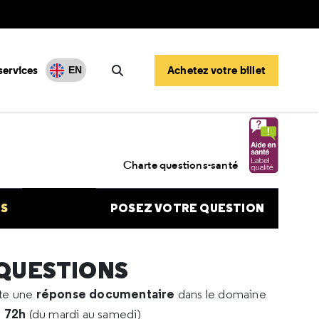
services
Achetez votre billet
EN
Rechercher
 de personnes atteintes de Covid long
Charte questions-santé
NS
POSEZ VOTRE QUESTION
 QUESTIONS
réponse documentaire
rte une
dans le domaine
e 72h
(du mardi au samedi)