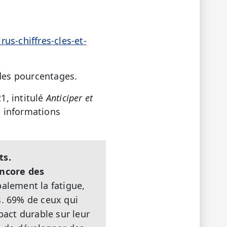
us-chiffres-cles-et-
 des pourcentages.
1, intitulé
Anticiper et
 informations
ts.
encore des
alement la fatigue,
s. 69% de ceux qui
act durable sur leur