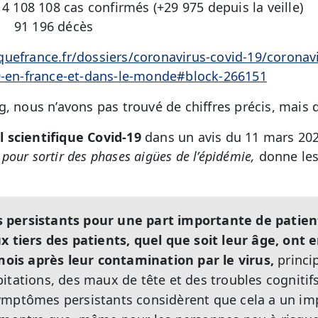
 4 108 108 cas confirmés (+29 975 depuis la veille)
décès
uefrance.fr/dossiers/coronavirus-covid-19/coronavir
19-en-france-et-dans-le-monde#block-266151
g, nous n’avons pas trouvé de chiffres précis, mais
l scientifique Covid-19
dans un avis du 11 mars 202
s pour sortir des phases aigües de l’épidémie,
donne les
persistants pour une part importante de patien
x tiers des patients, quel que soit leur âge, ont 
is après leur contamination par le virus,
princip
itations, des maux de tête et des troubles cognitif
ymptômes persistants considèrent que cela a un imp