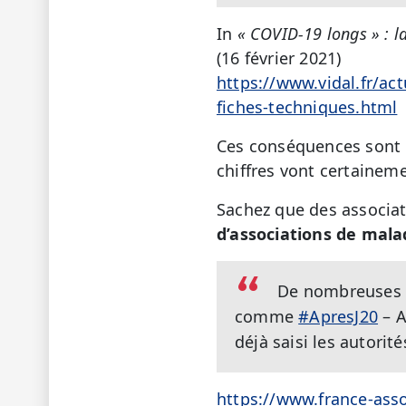
In
« COVID-19 longs » : l
(16 février 2021)
https://www.vidal.fr/ac
fiches-techniques.html
Ces conséquences sont di
chiffres vont certainemen
Sachez que des associa
d’associations de mala
De nombreuses a
comme
#ApresJ20
– A
déjà saisi les autorité
https://www.france-asso