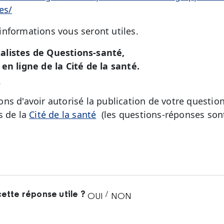
es/
nformations vous seront utiles.
alistes de Questions-santé,
en ligne de la Cité de la santé.
é
ns d'avoir autorisé la publication de votre question
s de la
Cité de la santé
(les questions-réponses sont
ette réponse utile ?
/
OUI
NON
CETTE RÉPONSE M'A ÉTÉ UTI
CETTE RÉPONSE NE M'A 