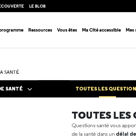
DÉCOUVERTE
LE BLOB
 programme
Ressources
Vous êtes
Ma Cité accessible
Mes 
n santé ?
Questions santé
Toutes les questions
2021
03
Nombre
LA SANTÉ
DE SANTÉ
TOUTES LES QUESTIO
TOUTES LES
Questions-santé vous appo
délai d
de la santé dans un