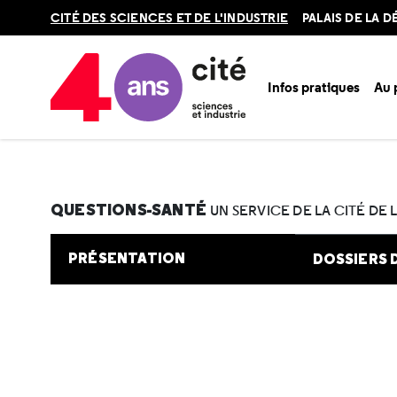
Retour
CITÉ DES SCIENCES ET DE L'INDUSTRIE
PALAIS DE LA 
en
haut
Infos pratiques
Au
Accueil
Au programme
Cité de la santé
Une question e
QUESTIONS-SANTÉ
UN SERVICE DE LA CITÉ DE 
PRÉSENTATION
DOSSIERS 