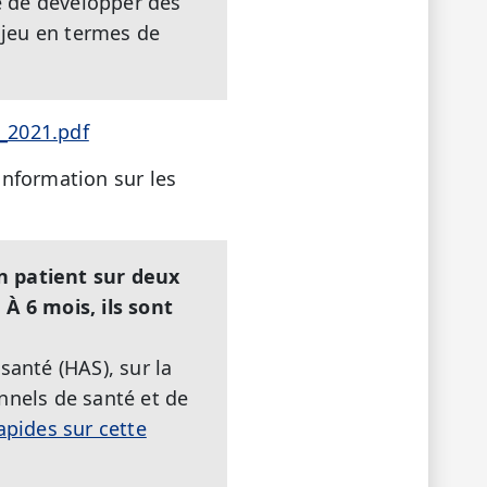
e de développer des
enjeu en termes de
s_2021.pdf
’information sur les
n patient sur deux
.
À 6 mois, ils sont
santé (HAS), sur la
nnels de santé et de
apides sur cette