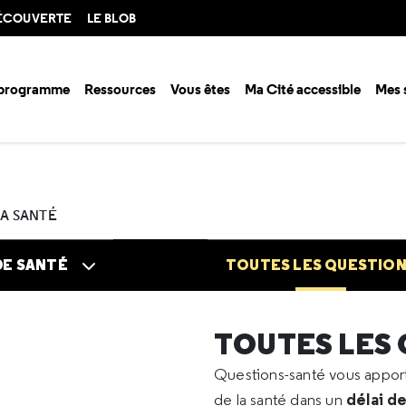
DÉCOUVERTE
LE BLOB
 programme
Ressources
Vous êtes
Ma Cité accessible
Mes 
n santé ?
Questions santé
Toutes les questions
2021
06
Vaccin
LA SANTÉ
DE SANTÉ
TOUTES LES QUESTIO
TOUTES LES
Questions-santé vous appo
délai d
de la santé dans un