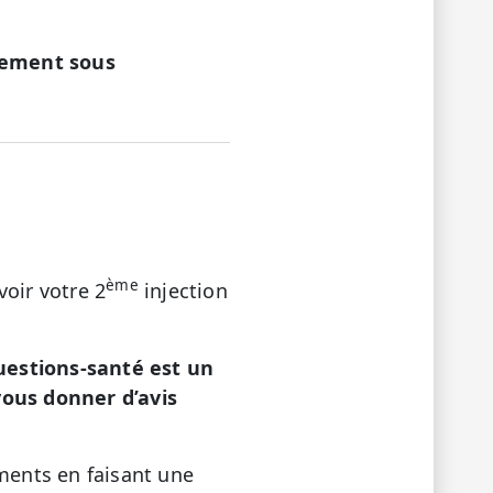
llement sous
ème
oir votre 2
injection
estions-santé est un
ous donner d’avis
aments en faisant une