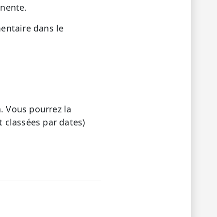
inente.
entaire dans le
. Vous pourrez la
 classées par dates)
LE
PAS ÉTÉ UTILE