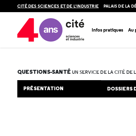
Retour
CITÉ DES SCIENCES ET DE L'INDUSTRIE
PALAIS DE LA 
en
haut
Infos pratiques
Au
Accueil
Au programme
Cité de la santé
Une question e
QUESTIONS-SANTÉ
UN SERVICE DE LA CITÉ DE 
PRÉSENTATION
DOSSIERS 