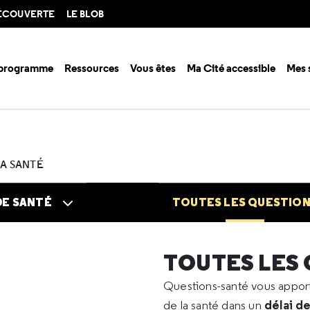
DÉCOUVERTE
LE BLOB
 programme
Ressources
Vous êtes
Ma Cité accessible
Mes 
n santé ?
Questions santé
Toutes les questions
2021
09
Arrêt b
LA SANTÉ
DE SANTÉ
TOUTES LES QUESTIO
TOUTES LES
Questions-santé vous appo
délai d
de la santé dans un