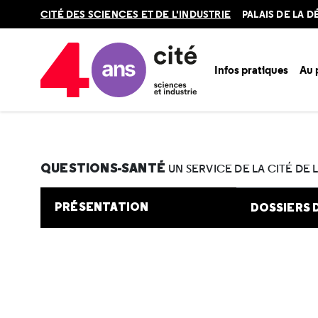
Retour
CITÉ DES SCIENCES ET DE L'INDUSTRIE
PALAIS DE LA 
en
haut
Infos pratiques
Au
Accueil
Au programme
Cité de la santé
Une question e
QUESTIONS-SANTÉ
UN SERVICE DE LA CITÉ DE 
PRÉSENTATION
DOSSIERS 