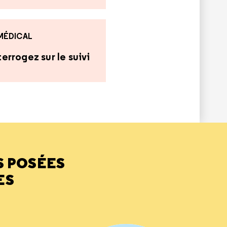
 MÉDICAL
errogez sur le suivi
S POSÉES
ES