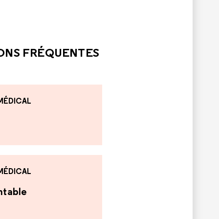
LE
PAS ÉTÉ UTILE
IONS FRÉQUENTES
 MÉDICAL
 MÉDICAL
antable