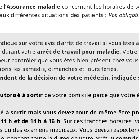
de
l’Assurance maladie
concernant les horaires de s
ux différentes situations des patients :
Vos obligat
dique sur votre avis d'arrêt de travail si vous êtes 
e durant votre
arrêt de travail pour maladie
. Votre
eut contrôler que vous êtes bien présent chez vous
mpris les samedis, dimanches et jours fériés.
ndent de la décision de votre médecin, indiquée s
utorisé à sortir
de votre domicile parce que votre é
sé à sortir mais vous devez tout de même être pr
 11
h et de 14
h à 16
h.
Sur ces tranches horaires, v
s ou des examens médicaux. Vous devez respecter c
ne, pendant toute la durée de votre arrêt,
y compris