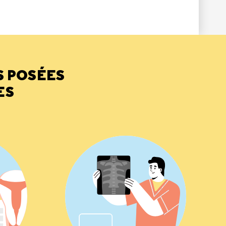
S POSÉES
ES