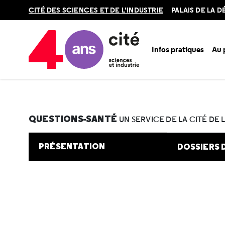
Retour
CITÉ DES SCIENCES ET DE L'INDUSTRIE
PALAIS DE LA 
en
haut
Infos pratiques
Au
Accueil
Au programme
Cité de la santé
Une question e
QUESTIONS-SANTÉ
UN SERVICE DE LA CITÉ DE 
PRÉSENTATION
DOSSIERS 