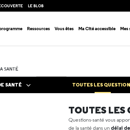
DÉCOUVERTE
LE BLOB
 programme
Ressources
Vous êtes
Ma Cité accessible
Mes 
n santé ?
Questions santé
Toutes les questions
2022
05
Santé a
LA SANTÉ
DE SANTÉ
TOUTES LES QUESTIO
TOUTES LES
Questions-santé vous appo
délai d
de la santé dans un