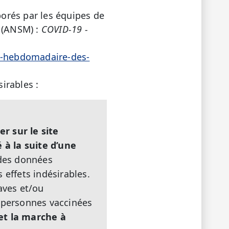
orés par les équipes de
(ANSM) :
COVID-19 -
vi-hebdomadaire-des-
irables :
r sur le site
 à la suite d’une
 des données
 effets indésirables.
raves et/ou
s personnes vaccinées
et la marche à