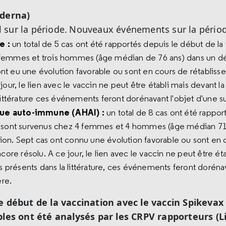
oderna)
sur la période.
Nouveaux événements sur la période 
e :
un total de 5 cas ont été rapportés depuis le début de la
emmes et trois hommes (âge médian de 76 ans) dans un déla
s ont eu une évolution favorable ou sont en cours de rétablis
our, le lien avec le vaccin ne peut être établi mais devant la 
littérature ces événements feront dorénavant l'objet d'une sur
ue auto-immune (AHAI) :
un total de 8 cas ont été rappor
s sont survenus chez 4 femmes et 4 hommes (âge médian 71 a
ction. Sept cas ont connu une évolution favorable ou sont en
core résolu. A ce jour, le lien avec le vaccin ne peut être ét
as présents dans la littérature, ces événements feront doréna
ère.
e début de la vaccination avec le vaccin Spikeva
ables ont été analysés par les CRPV rapporteurs (L