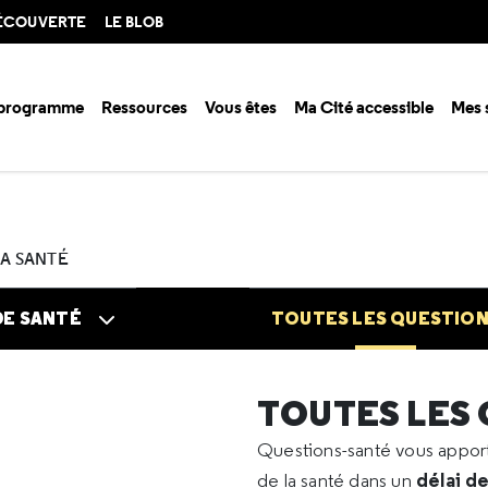
DÉCOUVERTE
LE BLOB
 programme
Ressources
Vous êtes
Ma Cité accessible
Mes 
n santé ?
Questions santé
Toutes les questions
2022
07
Vaccin
LA SANTÉ
DE SANTÉ
TOUTES LES QUESTIO
TOUTES LES
Questions-santé vous appo
délai d
de la santé dans un