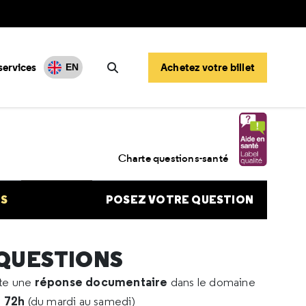
services
Achetez votre billet
EN
Rechercher
 covid et anémie
Charte questions-santé
NS
POSEZ VOTRE QUESTION
 QUESTIONS
réponse documentaire
rte une
dans le domaine
e 72h
(du mardi au samedi)