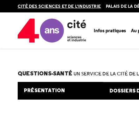
Retour
CITÉ DES SCIENCES ET DE L'INDUSTRIE
PALAIS DE LA 
en
haut
Infos pratiques
Au
Accueil
Au programme
Cité de la santé
Une question e
QUESTIONS-SANTÉ
UN SERVICE DE LA CITÉ DE 
PRÉSENTATION
DOSSIERS 