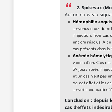
2. Spikevax (M
Aucun nouveau signal 
Hémophilie acquis
survenus chez deux f
l'injection. Trois ca
encore résolus. A ce j
cas présents dans la 
Anémie hémolytiq
vaccination. Ces ca
59 jours après l'inje
et un cas n'est pas en
de cet effet et les c
surveillance particuli
Conclusion :
depuis l
cas d'effets indésir