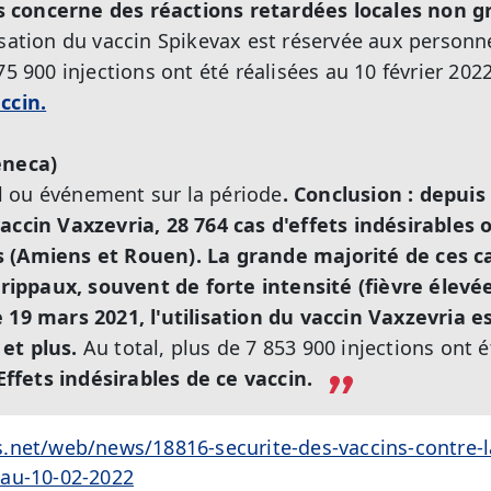
 concerne des réactions retardées locales non g
isation du vaccin Spikevax est réservée aux personne
75 900 injections ont été réalisées au 10 février 202
ccin.
eneca)
 ou événement sur la période
.
Conclusion : depuis 
accin Vaxzevria, 28 764 cas d'effets indésirables 
s (Amiens et Rouen). La grande majorité de ces c
ppaux, souvent de forte intensité (fièvre élevé
 19 mars 2021, l'utilisation du vaccin Vaxzevria 
 et plus.
Au total, plus de 7 853 900 injections ont é
 Effets indésirables de ce vaccin
.
.net/web/news/18816-securite-des-vaccins-contre-la
au-10-02-2022