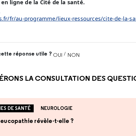
en ligne de la Cité de la santé.
é
s.fr/fr/au-programme/lieux-ressources/cite-de-la-sa
ette réponse utile ?
/
OUI
NON
CETTE RÉPONSE M'A ÉTÉ UTI
CETTE RÉPONSE NE M'A 
ÉRONS LA CONSULTATION DES QUEST
ES DE SANTÉ
NEUROLOGIE
leucopathie révèle-t-elle ?