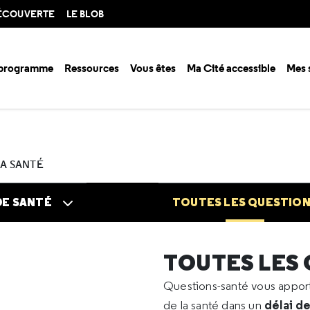
DÉCOUVERTE
LE BLOB
 programme
Ressources
Vous êtes
Ma Cité accessible
Mes 
n santé ?
Questions santé
Toutes les questions
2023
03
Eczéma
LA SANTÉ
DE SANTÉ
TOUTES LES QUESTIO
TOUTES LES
Questions-santé vous appo
délai d
de la santé dans un