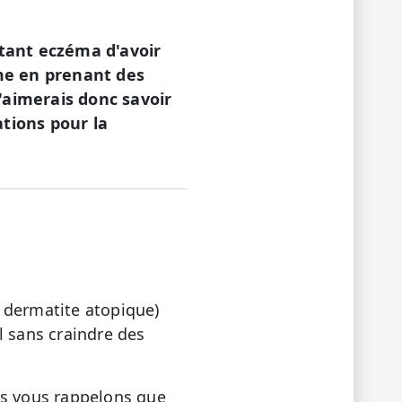
rtant eczéma d'avoir
me en prenant des
'aimerais donc savoir
ations pour la
 dermatite atopique)
l sans craindre des
us vous rappelons que