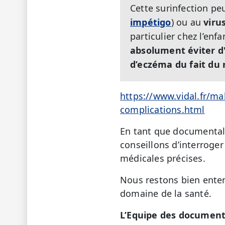
Cette surinfection pe
impétigo
) ou au
viru
particulier chez l’enfa
absolument éviter d'
d’eczéma du fait du 
https://www.vidal.fr/m
complications.html
En tant que documentali
conseillons d’interroge
médicales précises.
Nous restons bien enten
domaine de la santé.
L’Equipe des document