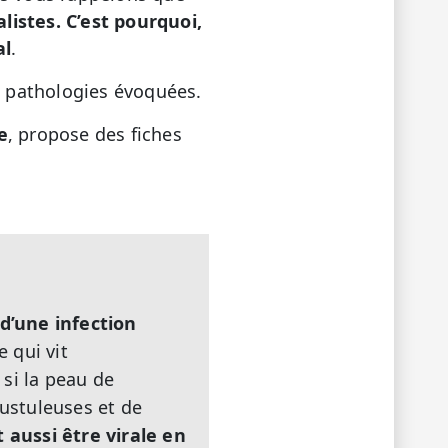
istes. C’est pourquoi,
al
.
 pathologies évoquées.
e
, propose des fiches
d’une infection
 qui vit
si la peau de
pustuleuses et de
t aussi être virale en