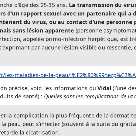
ranche d'âge des 25-35 ans.
La transmission du virus
urs d'un rapport sexuel avec un partenaire qui a d
ntenant du virus, ou au contact d'une personne 
ais sans lésion apparente
(personne asymptomati
nfection, appelée primo-infection herpétique, est t
exprimant par aucune lésion visible ou ressentie, e
r/fr/les-maladies-de-la-peau/l%E2%80%99herp%C3%
on précise, voici les informations du
Vidal
(l’une de
oduits de santé) :
Quelles sont les complications de la
est la complication la plus fréquente de la dermatit
a peau peut s’infecter (souvent à la suite du gratta
etarde la cicatrisation.