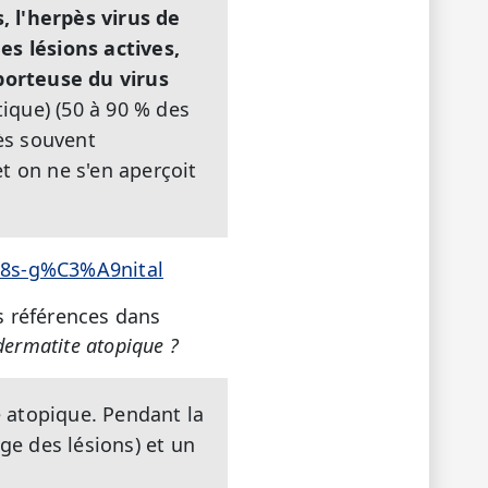
, l'herpès virus de
es lésions actives,
porteuse du virus
que) (50 à 90 % des
rès souvent
t on ne s'en aperçoit
A8s-g%C3%A9nital
s références dans
 dermatite atopique ?
e atopique. Pendant la
ge des lésions) et un