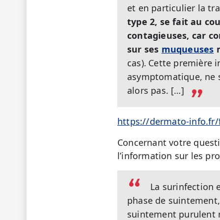
et en particulier la t
type 2, se fait au co
contagieuses, car co
sur ses
muqueuses
m
cas).
Cette première i
asymptomatique, ne s'
alors pas. […]
https://dermato-info.f
Concernant votre questi
l’information sur les pr
La surinfection 
phase de suintement, l
suintement purulent r