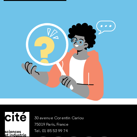
30 avenue Corentin Cariou
75019 Paris, France
Tel. 01 85 53 99 74