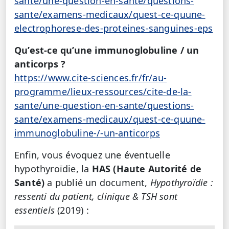
sante/une-question-en-sante/questions-
sante/examens-medicaux/quest-ce-quune-
electrophorese-des-proteines-sanguines-eps
Qu’est-ce qu’une immunoglobuline / un
anticorps ?
https://www.cite-sciences.fr/fr/au-
programme/lieux-ressources/cite-de-la-
sante/une-question-en-sante/questions-
sante/examens-medicaux/quest-ce-quune-
immunoglobuline-/-un-anticorps
Enfin, vous évoquez une éventuelle
hypothyroïdie, la
HAS (Haute Autorité de
Santé)
a publié un document,
Hypothyroïdie :
ressenti du patient, clinique & TSH sont
essentiels
(2019)
: