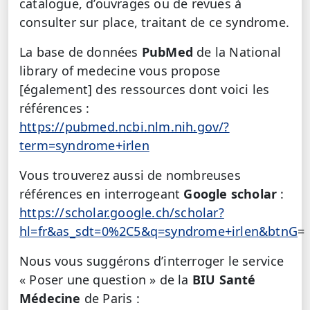
catalogue, d’ouvrages ou de revues à
consulter sur place, traitant de ce syndrome.
La base de données
PubMed
de la National
library of medecine vous propose
[également] des ressources dont voici les
références :
https://pubmed.ncbi.nlm.nih.gov/?
term=syndrome+irlen
Vous trouverez aussi de nombreuses
références en interrogeant
Google scholar
:
https://scholar.google.ch/scholar?
hl=fr&as_sdt=0%2C5&q=syndrome+irlen&btnG
=
Nous vous suggérons d’interroger le service
« Poser une question » de la
BIU Santé
Médecine
de Paris :