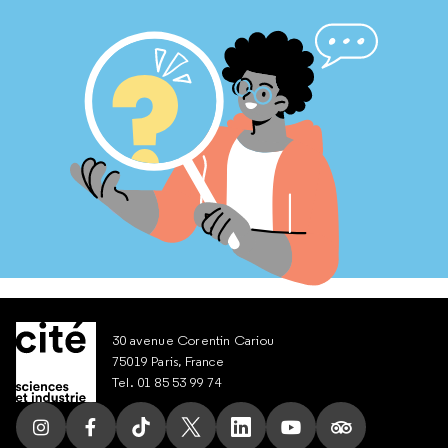
30 avenue Corentin Cariou
75019 Paris, France
Tel. 01 85 53 99 74
Suivez nous sur Instagram
Suivez nous sur Facebook
Suivez nous sur Tik Tok
Suivez nous sur X
Suivez nous sur LinkedIn
Suivez nous sur Yout
Suivez nous su