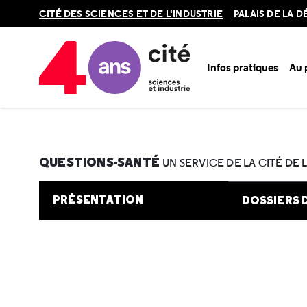
Retour
CITÉ DES SCIENCES ET DE L'INDUSTRIE
PALAIS DE LA 
en
haut
Infos pratiques
Au
Accueil
Au programme
Cité de la santé
Une question e
QUESTIONS-SANTÉ
UN SERVICE DE LA CITÉ DE 
PRÉSENTATION
DOSSIERS 