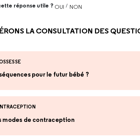
ette réponse utile ?
/
OUI
NON
CETTE RÉPONSE M'A ÉTÉ UTI
CETTE RÉPONSE NE M'A 
ÉRONS LA CONSULTATION DES QUEST
OSSESSE
nséquences pour le futur bébé ?
NTRACEPTION
es modes de contraception