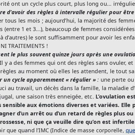
ité ont un cycle plus court, plus long ou... irrégulie
re d’avoir des règles à intervalle régulier pour être 
er tous les mois ; aujourd’hui, la majorité des femm
ts (entre 1 et 3...), beaucoup de femmes considéré
t à d’autres) le sont suffisamment pour avoir les enfa
NI TRAITEMENTS !
sent le plus souvent quinze jours après une ovulat
Il y a des femmes qui ont des règles sans ovuler, e
 règles au moment où elles les attendent, le tout sa
r un cycle apparemment « régulier »
:
une perte ou 
ci au travail, un décès dans la famille, la maladie d
jugal, une saison très enneigée, etc.
L’ovulation e
 sensible aux émotions diverses et variées. Elle 
gner d’un arrêt ou d’un retard de règles plus ou
rossesse, ni que ça veuille dire qu’on est infertile 
oir que quand l’IMC (Indice de masse corporelle,
que