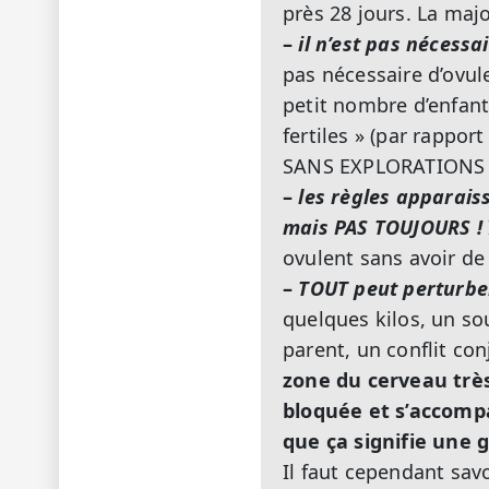
près 28 jours. La major
–
il n’est pas nécessai
pas nécessaire d’ovul
petit nombre d’enfan
fertiles » (par rappor
SANS EXPLORATIONS 
–
les règles apparais
mais PAS TOUJOURS !
ovulent sans avoir de
–
TOUT peut perturbe
quelques kilos, un sou
parent, un conflit con
zone du cerveau très
bloquée et s’accompa
que ça signifie une g
Il faut cependant sav