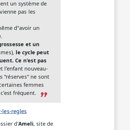
ement un système de
vienne pas les
u même d"avoir un
.
grossesse et un
emmes),
le cycle peut
uent. Ce n’est pas
t l’enfant nouveau-
s "réserves" ne sont
(certaines femmes
c’est fréquent.
-les-regles
ssier d’
Ameli
, site de