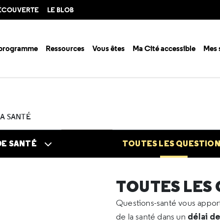
DÉCOUVERTE
LE BLOB
 programme
Ressources
Vous êtes
Ma Cité accessible
Mes 
n santé ?
Questions santé
Toutes les questions
2024
07
Grosse
LA SANTÉ
DE SANTÉ
TOUTES LES QUESTIO
TOUTES LES
Questions-santé vous appo
délai d
de la santé dans un