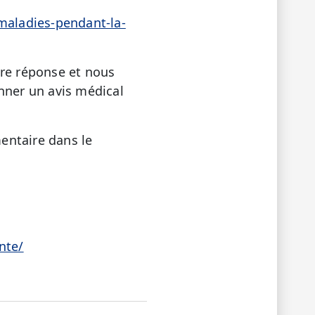
-maladies-pendant-la-
tre réponse et nous
nner un avis médical
entaire dans le
nte/