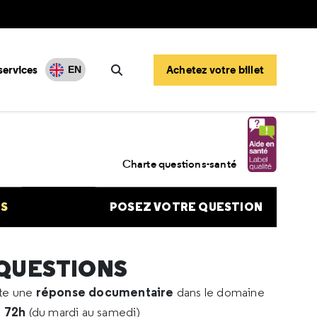
services
Achetez votre billet
EN
Rechercher
sse extra-utérine
Charte questions-santé
NS
POSEZ VOTRE QUESTION
 QUESTIONS
réponse documentaire
rte une
dans le domaine
e 72h
(du mardi au samedi)