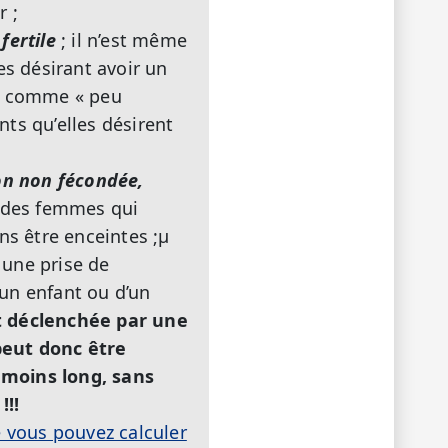
r ;
fertile
; il n’est même
es désirant avoir un
es comme « peu
nts qu’elles désirent
ion non fécondée,
t des femmes qui
ns être enceintes ;µ
une prise de
’un enfant ou d’un
st déclenchée par une
peut donc être
 moins long, sans
!!!
 vous pouvez calculer