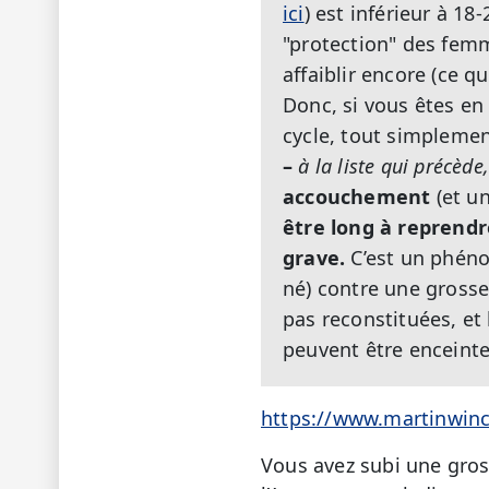
ici
) est inférieur à 1
"protection" des femm
affaiblir encore (ce 
Donc, si vous êtes en 
cycle, tout simplemen
–
à la liste qui précède
accouchement
(et un
être long à reprendr
grave.
C’est un phéno
né) contre une grosse
pas reconstituées, e
peuvent être enceinte
https://www.martinwinck
Vous avez subi une gross