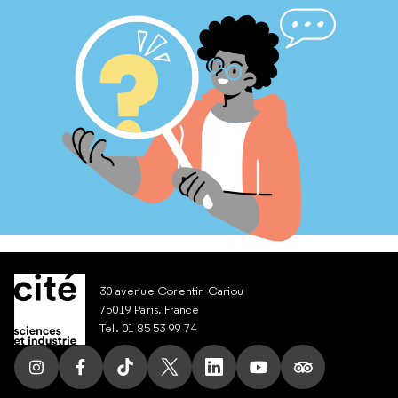
30 avenue Corentin Cariou
75019 Paris, France
Tel. 01 85 53 99 74
Suivez nous sur Instagram
Suivez nous sur Facebook
Suivez nous sur Tik Tok
Suivez nous sur X
Suivez nous sur LinkedIn
Suivez nous sur Yout
Suivez nous su