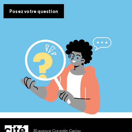
Posez votre question
30 avenue Corentin Cariou