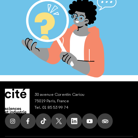
30 avenue Corentin Cariou
75019 Paris, France
Tel. 01 85 53 99 74
Suivez nous sur Instagram
Suivez nous sur Facebook
Suivez nous sur Tik Tok
Suivez nous sur X
Suivez nous sur LinkedIn
Suivez nous sur Yout
Suivez nous su