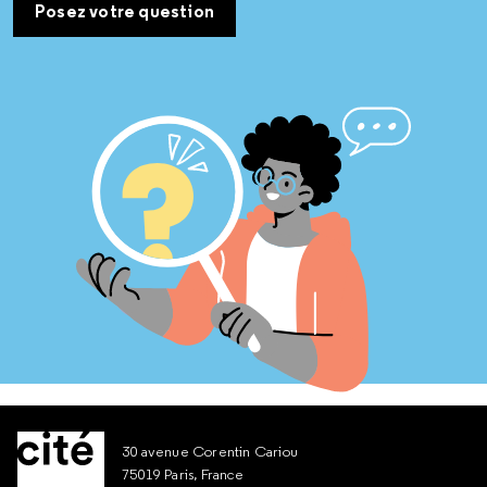
Posez votre question
30 avenue Corentin Cariou
75019 Paris, France