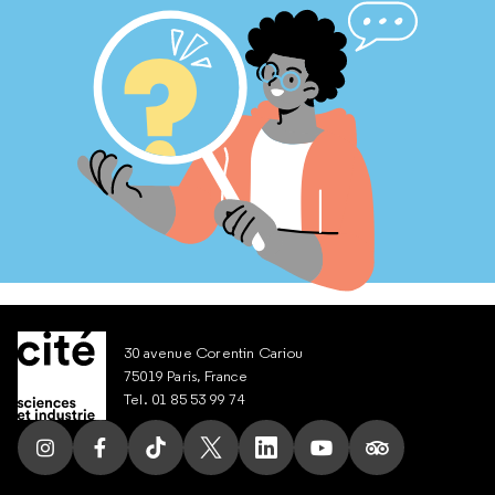
30 avenue Corentin Cariou
75019 Paris, France
Tel. 01 85 53 99 74
Suivez nous sur Instagram
Suivez nous sur Facebook
Suivez nous sur Tik Tok
Suivez nous sur X
Suivez nous sur LinkedIn
Suivez nous sur Yout
Suivez nous su