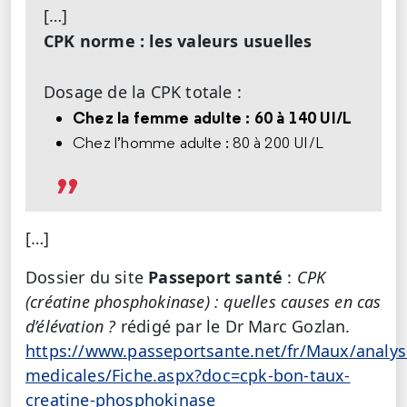
[…]
CPK norme : les valeurs usuelles
Dosage de la CPK totale :
Chez la femme adulte : 60 à 140 UI/L
Chez l’homme adulte : 80 à 200 UI/L
[…]
Dossier du site
Passeport santé
:
CPK
(créatine phosphokinase) : quelles causes en cas
d’élévation ?
rédigé par le Dr Marc Gozlan.
https://www.passeportsante.net/fr/Maux/analys
medicales/Fiche.aspx?doc=cpk-bon-taux-
creatine-phosphokinase