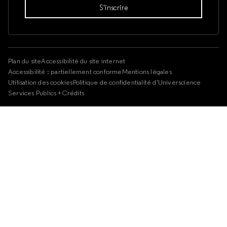
Plan du site
Accessibilité du site internet
Accessibilité : partiellement conforme
Mentions légales
Utilisation des cookies
Politique de confidentialité d'Universcience
Services Publics +
Crédits