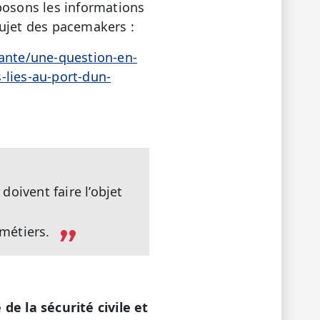
posons les informations
sujet des pacemakers :
sante/une-question-en-
-lies-au-port-dun-
oivent faire l’objet
 métiers.
de la sécurité civile et