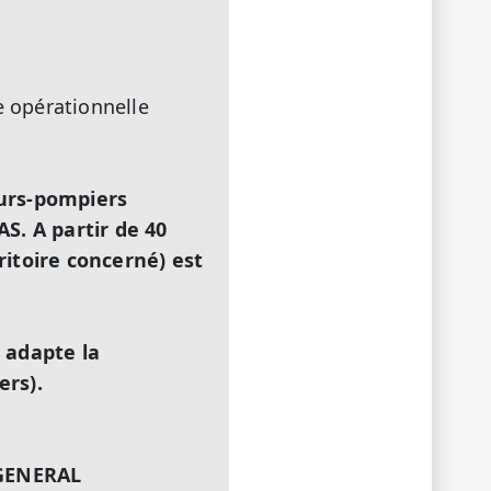
 opérationnelle
eurs-pompiers
S. A partir de 40
ritoire concerné) est
a adapte la
rs).
 GENERAL