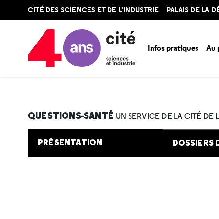
Retour
CITÉ DES SCIENCES ET DE L'INDUSTRIE
PALAIS DE LA 
en
haut
Infos pratiques
Au
Accueil
Au programme
Cité de la santé
Une question e
QUESTIONS-SANTÉ
UN SERVICE DE LA CITÉ DE 
PRÉSENTATION
DOSSIERS 