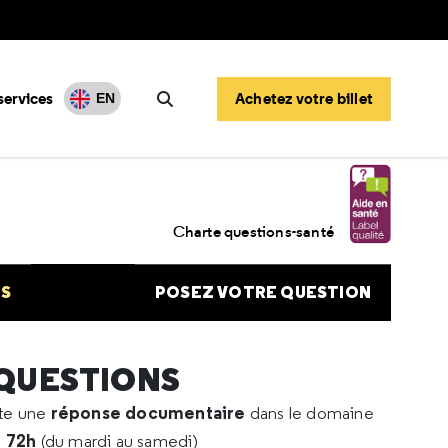
services
Achetez votre billet
EN
Rechercher
 nocturne avec un pacemaker
Charte questions-santé
NS
POSEZ VOTRE QUESTION
 QUESTIONS
réponse documentaire
rte une
dans le domaine
e 72h
(du mardi au samedi)