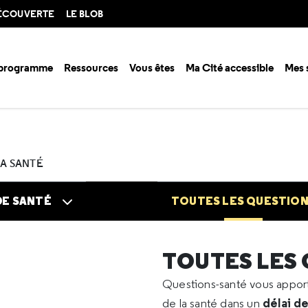
DÉCOUVERTE
LE BLOB
 programme
Ressources
Vous êtes
Ma Cité accessible
Mes 
n santé ?
Questions santé
Toutes les questions
2026
02
Réveil
LA SANTÉ
DE SANTÉ
TOUTES LES QUESTIO
TOUTES LES
Questions-santé vous appo
délai d
de la santé dans un