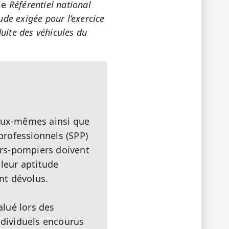
le
Référentiel national
ude exigée pour l’exercice
uite des véhicules du
 eux-mêmes ainsi que
 professionnels (SPP)
eurs-pompiers doivent
 leur aptitude
ont dévolus.
lué lors des
ndividuels encourus