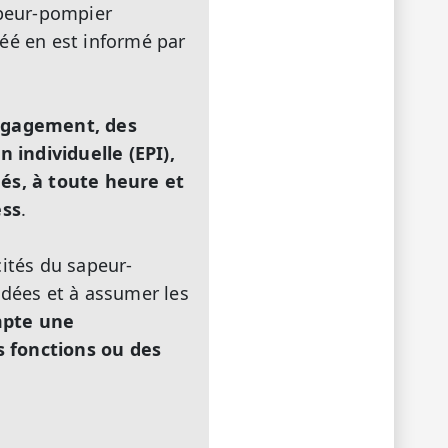
sapeur-pompier
éé en est informé par
engagement, des
 individuelle (EPI),
gés, à toute heure et
ess
.
cités du sapeur-
dées et à assumer les
mpte une
s fonctions ou des